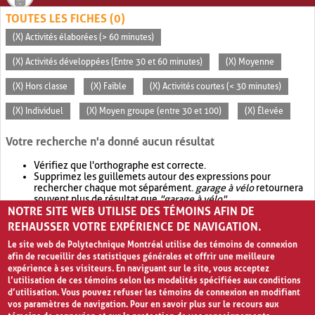
TOUTES LES FICHES (0)
(X) Activités élaborées (> 60 minutes)
(X) Activités développées (Entre 30 et 60 minutes)
(X) Moyenne
(X) Hors classe
(X) Faible
(X) Activités courtes (< 30 minutes)
(X) Individuel
(X) Moyen groupe (entre 30 et 100)
(X) Élevée
Votre recherche n'a donné aucun résultat
Vérifiez que l'orthographe est correcte.
Supprimez les guillemets autour des expressions pour
rechercher chaque mot séparément.
garage à vélo
retournera
souvent plus de résultat que
"garage à vélo"
.
NOTRE SITE WEB UTILISE DES TÉMOINS AFIN DE
Envisagez d'élargir votre recherche avec
OR
.
garage OR vélo
retournera souvent plus de résultat que
garage à vélo
.
REHAUSSER VOTRE EXPÉRIENCE DE NAVIGATION.
Le site web de Polytechnique Montréal utilise des témoins de connexion
afin de recueillir des statistiques générales et offrir une meilleure
expérience à ses visiteurs. En naviguant sur le site, vous acceptez
l’utilisation de ces témoins selon les modalités spécifiées aux conditions
d’utilisation. Vous pouvez refuser les témoins de connexion en modifiant
vos paramètres de navigation. Pour en savoir plus sur le recours aux