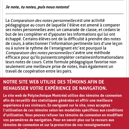
Je note, tu notes, puis nous notons!
La
Comparaison des notes personnelles
est une activité
pédagogique au cours de laquelle l’élève est amené à comparer
ses notes personnelles avec un camarade de classe, et ce dans le
but de les compléter et d'y ajouter les informations qui lui ont
échappé. Certains élèves ont de la difficulté à prendre des notes
de cours, à sélectionner l’information pertinente lors d’une leçon
ou à suivre le rythme de l’enseignant et c’est pourquoi la
Comparaison des notes personnelles
s’avère une méthode
efficace pour qu'ils puissent compléter certaines informations dans
leurs notes de cours. Cette formule pédagogique favorise non
seulement une meilleure prise de notes, mais également un
travail de coopération entre les pairs.
Partage (13)
Synthèse (19)
Analyse critique (12)
NOTRE SITE WEB UTILISE DES TÉMOINS AFIN DE
REHAUSSER VOTRE EXPÉRIENCE DE NAVIGATION.
Le site web de Polytechnique Montréal utilise des témoins de connexion
afin de recueillir des statistiques générales et offrir une meilleure
expérience à ses visiteurs. En naviguant sur le site, vous acceptez
l’utilisation de ces témoins selon les modalités spécifiées aux conditions
d’utilisation. Vous pouvez refuser les témoins de connexion en modifiant
vos paramètres de navigation. Pour en savoir plus sur le recours aux
témoins de connexion et sur la protection de vos renseignements