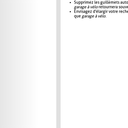
Supprimez les guillemets aut
garage à vélo
retournera souve
Envisagez d'élargir votre rec
que
garage à vélo
.