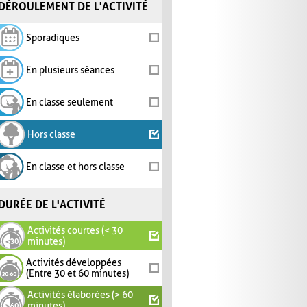
DÉROULEMENT DE L'ACTIVITÉ
Sporadiques
En plusieurs séances
En classe seulement
Hors classe
En classe et hors classe
DURÉE DE L'ACTIVITÉ
Activités courtes (< 30
minutes)
Activités développées
(Entre 30 et 60 minutes)
Activités élaborées (> 60
minutes)