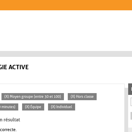
IE ACTIVE
(X) Moyen groupe (entre 30 et 100)
(X) Hors classe
30 minutes)
(X) Équipe
(X) Individuel
n résultat
 correcte.