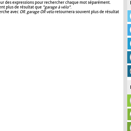
our des expressions pour rechercher chaque mot séparément.
nt plus de résultat que
"garage à vélo"
.
herche avec
OR
.
garage OR vélo
retournera souvent plus de résultat