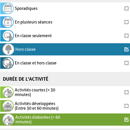
Sporadiques
En plusieurs séances
En classe seulement
Hors classe
En classe et hors classe
DURÉE DE L'ACTIVITÉ
Activités courtes (< 30
minutes)
Activités développées
(Entre 30 et 60 minutes)
Activités élaborées (> 60
minutes)