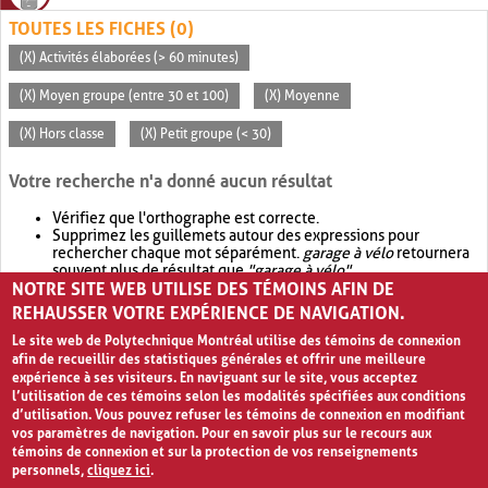
TOUTES LES FICHES (0)
(X) Activités élaborées (> 60 minutes)
(X) Moyen groupe (entre 30 et 100)
(X) Moyenne
(X) Hors classe
(X) Petit groupe (< 30)
Votre recherche n'a donné aucun résultat
Vérifiez que l'orthographe est correcte.
Supprimez les guillemets autour des expressions pour
rechercher chaque mot séparément.
garage à vélo
retournera
souvent plus de résultat que
"garage à vélo"
.
NOTRE SITE WEB UTILISE DES TÉMOINS AFIN DE
Envisagez d'élargir votre recherche avec
OR
.
garage OR vélo
retournera souvent plus de résultat que
garage à vélo
.
REHAUSSER VOTRE EXPÉRIENCE DE NAVIGATION.
Le site web de Polytechnique Montréal utilise des témoins de connexion
afin de recueillir des statistiques générales et offrir une meilleure
expérience à ses visiteurs. En naviguant sur le site, vous acceptez
l’utilisation de ces témoins selon les modalités spécifiées aux conditions
d’utilisation. Vous pouvez refuser les témoins de connexion en modifiant
vos paramètres de navigation. Pour en savoir plus sur le recours aux
témoins de connexion et sur la protection de vos renseignements
personnels,
cliquez ici
.
Avis de confidentialité et conditions d’utilisation