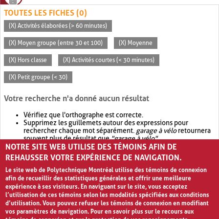
TOUTES LES FICHES (0)
(X) Activités élaborées (> 60 minutes)
(X) Moyen groupe (entre 30 et 100)
(X) Moyenne
(X) Hors classe
(X) Activités courtes (< 30 minutes)
(X) Petit groupe (< 30)
Votre recherche n'a donné aucun résultat
Vérifiez que l'orthographe est correcte.
Supprimez les guillemets autour des expressions pour
rechercher chaque mot séparément.
garage à vélo
retournera
souvent plus de résultat que
"garage à vélo"
.
NOTRE SITE WEB UTILISE DES TÉMOINS AFIN DE
Envisagez d'élargir votre recherche avec
OR
.
garage OR vélo
retournera souvent plus de résultat que
garage à vélo
.
REHAUSSER VOTRE EXPÉRIENCE DE NAVIGATION.
Le site web de Polytechnique Montréal utilise des témoins de connexion
afin de recueillir des statistiques générales et offrir une meilleure
expérience à ses visiteurs. En naviguant sur le site, vous acceptez
l’utilisation de ces témoins selon les modalités spécifiées aux conditions
d’utilisation. Vous pouvez refuser les témoins de connexion en modifiant
vos paramètres de navigation. Pour en savoir plus sur le recours aux