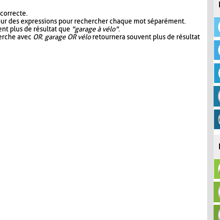
 correcte.
our des expressions pour rechercher chaque mot séparément.
nt plus de résultat que
"garage à vélo"
.
herche avec
OR
.
garage OR vélo
retournera souvent plus de résultat