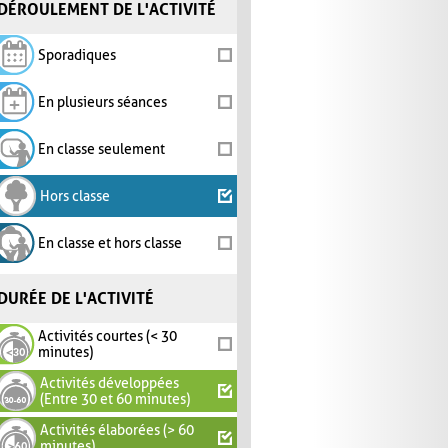
DÉROULEMENT DE L'ACTIVITÉ
Sporadiques
En plusieurs séances
En classe seulement
Hors classe
En classe et hors classe
DURÉE DE L'ACTIVITÉ
Activités courtes (< 30
minutes)
Activités développées
(Entre 30 et 60 minutes)
Activités élaborées (> 60
minutes)