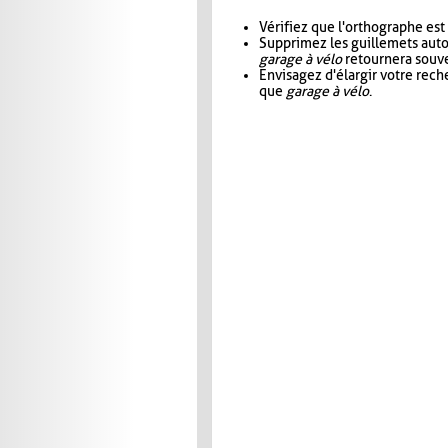
Vérifiez que l'orthographe est
Supprimez les guillemets aut
garage à vélo
retournera souve
Envisagez d'élargir votre rec
que
garage à vélo
.