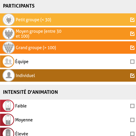
PARTICIPANTS
Petit groupe (< 30)
Moyen groupe (entre 30
et 100)
Grand groupe (> 100)
Équipe
Individuel
INTENSITÉ D'ANIMATION
Faible
Moyenne
Élevée