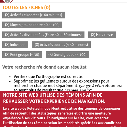
TOUTES LES FICHES (0)
(X) Activités élaborées (> 60 minutes)
(X) Moyen groupe (entre 30 et 100)
(X) Activités développées (Entre 30 et 60 minutes)
(X) Hors classe
(X) Individuel
(X) Activités courtes (< 30 minutes)
(X) Petit groupe (< 30)
(X) Grand groupe (> 100)
Votre recherche n'a donné aucun résultat
Vérifiez que l'orthographe est correcte.
Supprimez les guillemets autour des expressions pour
rechercher chaque mot séparément.
garage à vélo
retournera
souvent plus de résultat que
"garage à vélo"
.
NOTRE SITE WEB UTILISE DES TÉMOINS AFIN DE
Envisagez d'élargir votre recherche avec
OR
.
garage OR vélo
retournera souvent plus de résultat que
garage à vélo
.
REHAUSSER VOTRE EXPÉRIENCE DE NAVIGATION.
Le site web de Polytechnique Montréal utilise des témoins de connexion
afin de recueillir des statistiques générales et offrir une meilleure
expérience à ses visiteurs. En naviguant sur le site, vous acceptez
l’utilisation de ces témoins selon les modalités spécifiées aux conditions