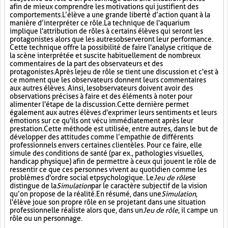
afin de mieux comprendre les motivations qui justifient des
comportements. L’élève a une grande liberté d’action quant à la
manière d’interpréter ce rôle. La technique de l'aquarium
implique l'attribution de rôles à certains élèves qui seront les
protagonistes alors que les autres observeront leur performance.
Cette technique offre la possibilité de faire l'analyse critique de
la scène interprétée et suscite habituellement de nombreux
commentaires de la part des observateurs et des
protagonistes. Après le jeu de rôle se tient une discussion et c'est à
ce moment que les observateurs donnent leurs commentaires
aux autres élèves. Ainsi, les observateurs doivent avoir des
observations précises à faire et des éléments à noter pour
alimenter l'étape de la discussion. Cette dernière permet
également aux autres élèves d'exprimer leurs sentiments et leurs
émotions sur ce qu'ils ont vécu immédiatement après leur
prestation. Cette méthode est utilisée, entre autres, dans le but de
développer des attitudes comme l’empathie de différents
professionnels envers certaines clientèles. Pour ce faire, elle
simule des conditions de santé (par ex., pathologies visuelles,
handicap physique) afin de permettre à ceux qui jouent le rôle de
ressentir ce que ces personnes vivent au quotidien comme les
problèmes d'ordre social et psychologique. Le
Jeu de rôle
se
distingue de la
Simulation
par le caractère subjectif de la vision
qu’on propose de la réalité. En résumé, dans une
Simulation
,
l'élève joue son propre rôle en se projetant dans une situation
professionnelle réaliste alors que, dans un
Jeu de rôle
, il campe un
rôle ou un personnage.