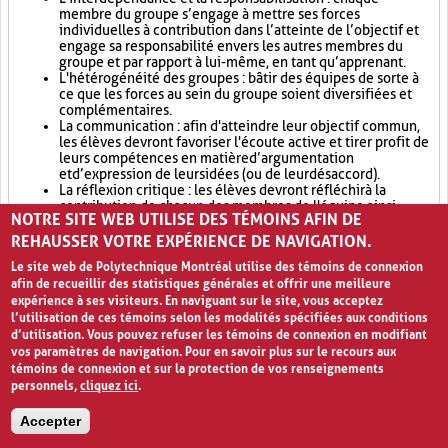
membre du groupe s’engage à mettre ses forces
individuelles à contribution dans l’atteinte de l’objectif et
engage sa responsabilité envers les autres membres du
groupe et par rapport à lui-même, en tant qu’apprenant.
L'hétérogénéité des groupes : bâtir des équipes de sorte à
ce que les forces au sein du groupe soient diversifiées et
complémentaires.
La communication : afin d'atteindre leur objectif commun,
les élèves devront favoriser l'écoute active et tirer profit de
leurs compétences en matière d’argumentation
et d’expression de leurs idées (ou de leur désaccord).
La réflexion critique : les élèves devront réfléchir à la
contribution de chacun des membres de l'équipe ainsi
NOTRE SITE WEB UTILISE DES TÉMOINS AFIN DE
qu’au fonctionnement du groupe par une discussion avec
l'enseignant ou une autoévaluation formelle.
REHAUSSER VOTRE EXPÉRIENCE DE NAVIGATION.
Le site web de Polytechnique Montréal utilise des témoins de connexion
En somme, apprendre en coopération, c’est plus que travailler en
équipe. Cela implique l’interdépendance, la responsabilisation
afin de recueillir des statistiques générales et offrir une meilleure
des membres du groupe et l’instauration d’un espace
expérience à ses visiteurs. En naviguant sur le site, vous acceptez
d’apprentissage non compétitif qui valorise la démocratie,
l’utilisation de ces témoins selon les modalités spécifiées aux conditions
l’égalité, l’équité, la solidarité ainsi que la responsabilité
d’utilisation. Vous pouvez refuser les témoins de connexion en modifiant
personnelle et mutuelle.
vos paramètres de navigation. Pour en savoir plus sur le recours aux
témoins de connexion et sur la protection de vos renseignements
Entraide (4)
Enseignement par les pairs (7)
personnels,
cliquez ici
.
Socialisation (8)
Accepter