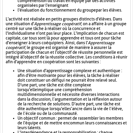
compréhension du travail en équipe par des activités
organisées par l'enseignant
l'évaluation du fonctionnement du groupe par les élèves.
L'activité est réalisée en petits groupes distincts d'élèves. Dans
une situation d'
Apprentissage coopératif
, on a affaire à un groupe
centré sur une tâche à réaliser où la concurrence et
l'individualisme n'ont pas leur place. L'implication de chacun est
capitale, car tous sont là pour apprendre et tous ont pour tâche
d'enseigner à leurs coéquipiers. Ainsi, dans l'
Apprentissage
coopératif
, le groupe est organisé de manière à assurer la
participation de chacun et l'objectif de réussite personnelle est
intégré à l'objectif de la réussite collective. Les conditions à réunir
afin d'apprendre en coopération sont les suivantes :
Une situation d'apprentissage complexe et authentique :
afin d'être motivante pour les élèves, la tâche à réaliser
doit constituer un défi qui ne pourrait être relevé seul.
D'une part, une tâche est dite complexe
lorsqu'elle implique une compréhension
multidimensionnelle et nécessite diverses interactions
dans la discussion, l’argumentation et la réflexion autour
de la recherche de solutions. D'autre part, une tâche est
dite authentique lorsqu'elle s’ancre dans la vie de l’élève,
de l’école ou de la communauté.
Un objectif commun : permet de rassembler les membres
de l'équipe et de mettre en commun leurs connaissances et
leurs talents.
L'interdépendance et la responsabilisation : chaque