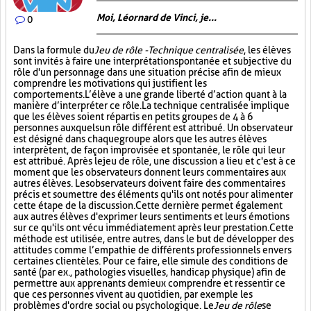
Moi, Léornard de Vinci, je...
0
Dans la formule du
Jeu de rôle - Technique centralisée
, les élèves
sont invités à faire une interprétation spontanée et subjective du
rôle d'un personnage dans une situation précise afin de mieux
comprendre les motivations qui justifient les
comportements. L’élève a une grande liberté d’action quant à la
manière d’interpréter ce rôle. La technique centralisée implique
que les élèves soient répartis en petits groupes de 4 à 6
personnes auxquels un rôle différent est attribué. Un observateur
est désigné dans chaque groupe alors que les autres élèves
interprètent, de façon improvisée et spontanée, le rôle qui leur
est attribué. Après le jeu de rôle, une discussion a lieu et c'est à ce
moment que les observateurs donnent leurs commentaires aux
autres élèves. Les observateurs doivent faire des commentaires
précis et soumettre des éléments qu'ils ont notés pour alimenter
cette étape de la discussion. Cette dernière permet également
aux autres élèves d'exprimer leurs sentiments et leurs émotions
sur ce qu'ils ont vécu immédiatement après leur prestation. Cette
méthode est utilisée, entre autres, dans le but de développer des
attitudes comme l’empathie de différents professionnels envers
certaines clientèles. Pour ce faire, elle simule des conditions de
santé (par ex., pathologies visuelles, handicap physique) afin de
permettre aux apprenants de mieux comprendre et ressentir ce
que ces personnes vivent au quotidien, par exemple les
problèmes d'ordre social ou psychologique. Le
Jeu de rôle
se