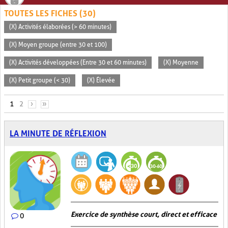
TOUTES LES FICHES (30)
(X) Activités élaborées (> 60 minutes)
(X) Moyen groupe (entre 30 et 100)
(X) Activités développées (Entre 30 et 60 minutes)
(X) Moyenne
(X) Petit groupe (< 30)
(X) Élevée
PAGES
1
2
›
»
LA MINUTE DE RÉFLEXION
Exercice de synthèse court, direct et efficace
0