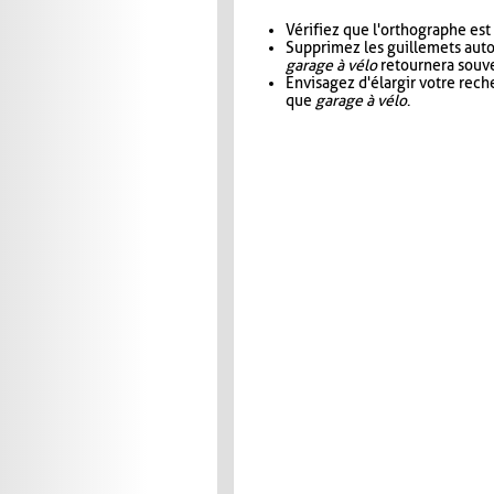
Vérifiez que l'orthographe est
Supprimez les guillemets aut
garage à vélo
retournera souve
Envisagez d'élargir votre rec
que
garage à vélo
.