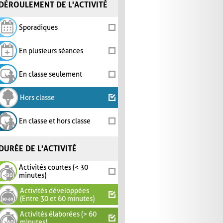
DÉROULEMENT DE L'ACTIVITÉ
Sporadiques
En plusieurs séances
En classe seulement
Hors classe
En classe et hors classe
DURÉE DE L'ACTIVITÉ
Activités courtes (< 30
minutes)
Activités développées
(Entre 30 et 60 minutes)
Activités élaborées (> 60
minutes)