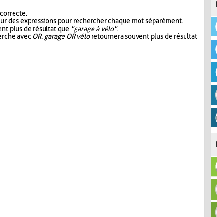
 correcte.
our des expressions pour rechercher chaque mot séparément.
nt plus de résultat que
"garage à vélo"
.
herche avec
OR
.
garage OR vélo
retournera souvent plus de résultat