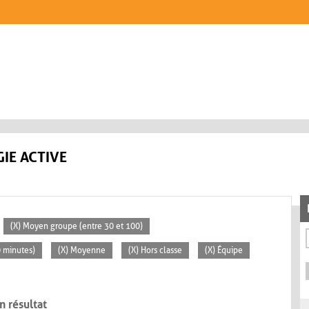
IE ACTIVE
(X) Moyen groupe (entre 30 et 100)
0 minutes)
(X) Moyenne
(X) Hors classe
(X) Équipe
n résultat