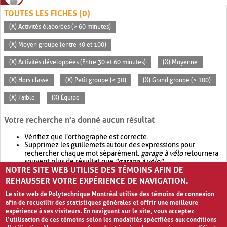
TOUTES LES FICHES (0)
(X) Activités élaborées (> 60 minutes)
(X) Moyen groupe (entre 30 et 100)
(X) Activités développées (Entre 30 et 60 minutes)
(X) Moyenne
(X) Hors classe
(X) Petit groupe (< 30)
(X) Grand groupe (> 100)
(X) Faible
(X) Équipe
Votre recherche n'a donné aucun résultat
Vérifiez que l'orthographe est correcte.
Supprimez les guillemets autour des expressions pour
rechercher chaque mot séparément.
garage à vélo
retournera
souvent plus de résultat que
"garage à vélo"
.
NOTRE SITE WEB UTILISE DES TÉMOINS AFIN DE
Envisagez d'élargir votre recherche avec
OR
.
garage OR vélo
retournera souvent plus de résultat que
garage à vélo
.
REHAUSSER VOTRE EXPÉRIENCE DE NAVIGATION.
Le site web de Polytechnique Montréal utilise des témoins de connexion
afin de recueillir des statistiques générales et offrir une meilleure
expérience à ses visiteurs. En naviguant sur le site, vous acceptez
l’utilisation de ces témoins selon les modalités spécifiées aux conditions