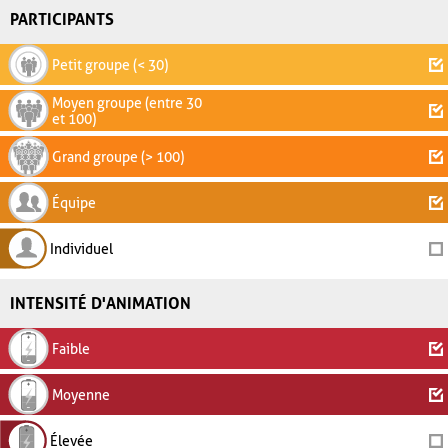
PARTICIPANTS
Petit groupe (< 30)
Moyen groupe (entre 30
et 100)
Grand groupe (> 100)
Équipe
Individuel
INTENSITÉ D'ANIMATION
Faible
Moyenne
Élevée