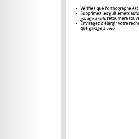
Vérifiez que l'orthographe est
Supprimez les guillemets aut
garage à vélo
retournera souve
Envisagez d'élargir votre rec
que
garage à vélo
.