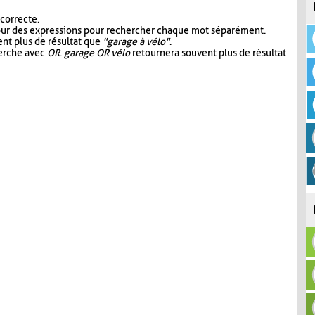
 correcte.
our des expressions pour rechercher chaque mot séparément.
nt plus de résultat que
"garage à vélo"
.
herche avec
OR
.
garage OR vélo
retournera souvent plus de résultat