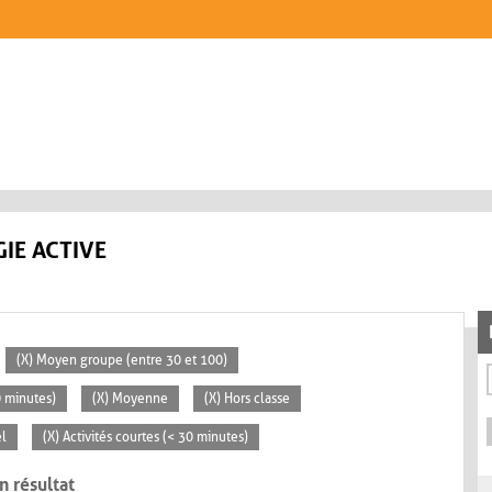
IE ACTIVE
(X) Moyen groupe (entre 30 et 100)
0 minutes)
(X) Moyenne
(X) Hors classe
el
(X) Activités courtes (< 30 minutes)
n résultat