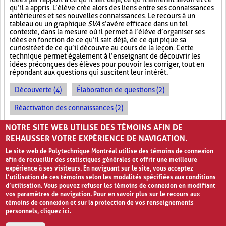
qu’il a appris. L’élève crée alors des liens entre ses connaissances
antérieures et ses nouvelles connaissances. Le recours à un
tableau ou un graphique
SVA
s’avère efficace dans un tel
contexte, dans la mesure où il permet à l’élève d’organiser ses
idées en fonction de ce qu’il sait déjà, de ce qui pique sa
curiosité et de ce qu’il découvre au cours de la leçon. Cette
technique permet également à l’enseignant de découvrir les
idées préconçues des élèves pour pouvoir les corriger, tout en
répondant aux questions qui suscitent leur intérêt.
Découverte (4)
Élaboration de questions (2)
Réactivation des connaissances (2)
Évolution des apprentissages (2)
NOTRE SITE WEB UTILISE DES TÉMOINS AFIN DE
REHAUSSER VOTRE EXPÉRIENCE DE NAVIGATION.
Le site web de Polytechnique Montréal utilise des témoins de connexion
afin de recueillir des statistiques générales et offrir une meilleure
expérience à ses visiteurs. En naviguant sur le site, vous acceptez
l’utilisation de ces témoins selon les modalités spécifiées aux conditions
d’utilisation. Vous pouvez refuser les témoins de connexion en modifiant
vos paramètres de navigation. Pour en savoir plus sur le recours aux
témoins de connexion et sur la protection de vos renseignements
personnels,
cliquez ici
.
Avis de confidentialité et conditions d’utilisation