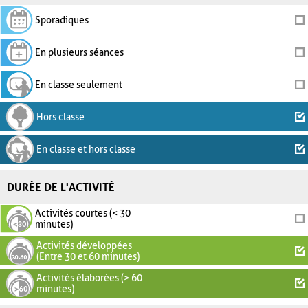
Sporadiques
En plusieurs séances
En classe seulement
Hors classe
En classe et hors classe
DURÉE DE L'ACTIVITÉ
Activités courtes (< 30
minutes)
Activités développées
(Entre 30 et 60 minutes)
Activités élaborées (> 60
minutes)