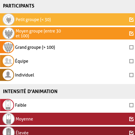
PARTICIPANTS
Petit groupe (< 30)
Moyen groupe (entre 30
et 100)
Grand groupe (> 100)
Équipe
Individuel
INTENSITÉ D'ANIMATION
Faible
Moyenne
Élevée