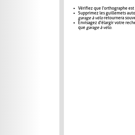
Vérifiez que l'orthographe est
Supprimez les guillemets aut
garage à vélo
retournera souve
Envisagez d'élargir votre rec
que
garage à vélo
.