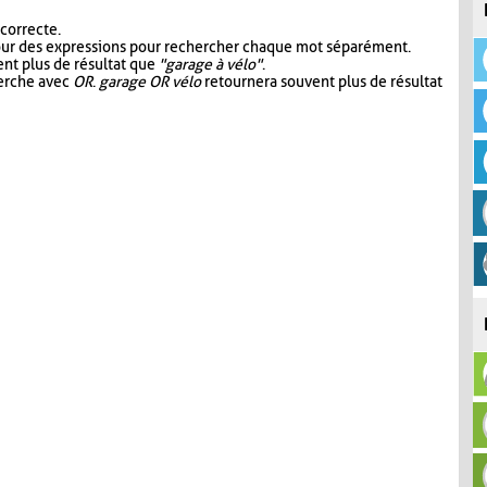
 correcte.
our des expressions pour rechercher chaque mot séparément.
nt plus de résultat que
"garage à vélo"
.
herche avec
OR
.
garage OR vélo
retournera souvent plus de résultat