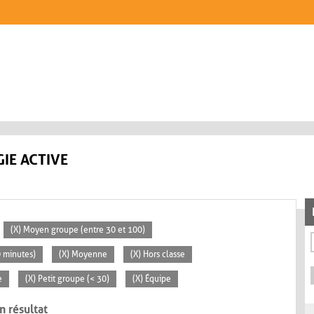
IE ACTIVE
(X) Moyen groupe (entre 30 et 100)
0 minutes)
(X) Moyenne
(X) Hors classe
e
(X) Petit groupe (< 30)
(X) Équipe
n résultat