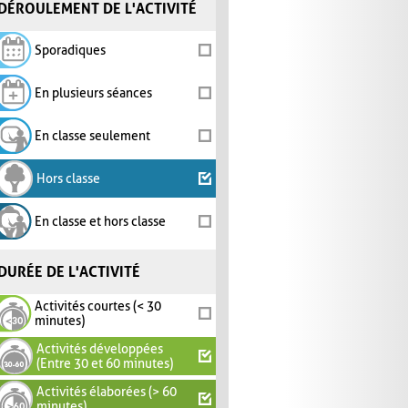
DÉROULEMENT DE L'ACTIVITÉ
Sporadiques
En plusieurs séances
En classe seulement
Hors classe
En classe et hors classe
DURÉE DE L'ACTIVITÉ
Activités courtes (< 30
minutes)
Activités développées
(Entre 30 et 60 minutes)
Activités élaborées (> 60
minutes)