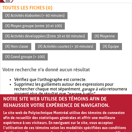
TOUTES LES FICHES (0)
(X) Activités élaborées (> 60 minutes)
(X) Moyen groupe (entre 30 et 100)
(X) Activités développées (Entre 30 et 60 minutes)
(X) Moyenne
(X) Hors classe
(X) Activités courtes (< 30 minutes)
(X) Équipe
(X) Grand groupe (> 100)
Votre recherche n'a donné aucun résultat
Vérifiez que l'orthographe est correcte.
Supprimez les guillemets autour des expressions pour
rechercher chaque mot séparément.
garage à vélo
retournera
souvent plus de résultat que
"garage à vélo"
.
NOTRE SITE WEB UTILISE DES TÉMOINS AFIN DE
Envisagez d'élargir votre recherche avec
OR
.
garage OR vélo
retournera souvent plus de résultat que
garage à vélo
.
REHAUSSER VOTRE EXPÉRIENCE DE NAVIGATION.
Le site web de Polytechnique Montréal utilise des témoins de connexion
afin de recueillir des statistiques générales et offrir une meilleure
expérience à ses visiteurs. En naviguant sur le site, vous acceptez
l’utilisation de ces témoins selon les modalités spécifiées aux conditions