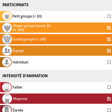
PARTICIPANTS
Petit groupe (< 30)
Moyen groupe (entre 30
et 100)
Grand groupe (> 100)
Équipe
Individuel
INTENSITÉ D'ANIMATION
Faible
Moyenne
Élevée