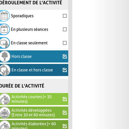
DÉROULEMENT DE L'ACTIVITÉ
Sporadiques
En plusieurs séances
En classe seulement
Hors classe
En classe et hors classe
DURÉE DE L'ACTIVITÉ
Activités courtes (< 30
minutes)
Activités développées
(Entre 30 et 60 minutes)
Activités élaborées (> 60
minutes)