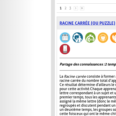
PAGES
1
2
3
›
»
RACINE CARRÉE (OU PUZZLE)
Partage des connaissances : 2 temp
La
Racine carrée
consiste à former 
racine carrée du nombre total d’ap
Ce résultat détermine d'ailleurs le
pour cette activité. Chaque apprena
lettre correspondant à un sujet et 
premier temps, tous les apprenants
assigné la même lettre (donc le mê
regroupés et discutent pendant u
un deuxième temps, les groupes s
cette fois ceux qui ont le même chi