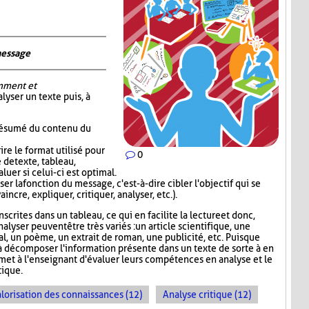
message
mment et
alyser un texte puis, à
 résumé du contenu du
re le format utilisé pour
0
 de texte, tableau,
luer si celui-ci est optimal.
er la fonction du message, c'est-à-dire cibler l'objectif qui se
incre, expliquer, critiquer, analyser, etc.).
scrites dans un tableau, ce qui en facilite la lecture et donc,
nalyser peuvent être très variés : un article scientifique, une
nal, un poème, un extrait de roman, une publicité, etc. Puisque
 décomposer l'information présente dans un texte de sorte à en
rmet à l'enseignant d'évaluer leurs compétences en analyse et le
ique.
lorisation des connaissances (12)
Analyse critique (12)