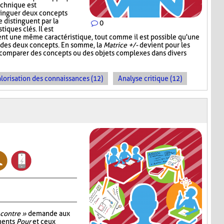
technique est
stinguer deux concepts
e distinguent par la
0
iques clés. Il est
ent une même caractéristique, tout comme il est possible qu'une
un des deux concepts. En somme, la
Matrice +/-
devient pour les
e comparer des concepts ou des objets complexes dans divers
lorisation des connaissances (12)
Analyse critique (12)
 contre »
demande aux
uments
Pour
et ceux