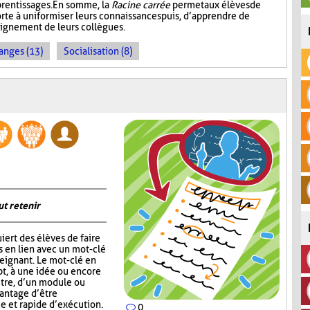
prentissages. En somme, la
Racine carrée
permet aux élèves de
rte à uniformiser leurs connaissances puis, d’apprendre de
seignement de leurs collègues.
anges (13)
Socialisation (8)
ut retenir
iert des élèves de faire
s en lien avec un mot-clé
eignant. Le mot-clé en
pt, à une idée ou encore
itre, d’un module ou
vantage d’être
ce et rapide d’exécution.
0