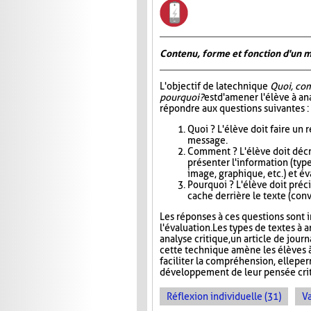
Contenu, forme et fonction d'un 
L'objectif de la technique
Quoi, co
pourquoi?
est d'amener l'élève à an
répondre aux questions suivantes :
Quoi ? L'élève doit faire un
message.
Comment ? L'élève doit décri
présenter l'information (type
image, graphique, etc.) et éva
Pourquoi ? L'élève doit précis
cache derrière le texte (conva
Les réponses à ces questions sont in
l'évaluation. Les types de textes à a
analyse critique, un article de jour
cette technique amène les élèves à
faciliter la compréhension, elle pe
développement de leur pensée crit
Réflexion individuelle (31)
Va