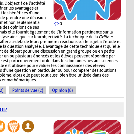
. L’objectif de l’activité
ner les avantages et
t les bénéfices d’une
 de prendre une décision
ermet non seulement à
0
e des opinions de ses
mais elle fournit également de l’information pertinente sur la
lyse ainsi que sur leur objectivité. La technique de la
Grille «
aller au-delà de leurs premières réactions sur le sujet à l’étude et
e la question analysée. L’avantage de cette technique est qu’elle
nt de départ pour une discussion en grand groupe ou en petits
r un ou plusieurs énoncés et les élèves peuvent répondre par
e est particulièrement utile dans les domaines liés aux sciences
lle est utilisée pour évaluer les connaissances des élèves
s d’une question en particulier ou pour comparer des solutions
ème, alors elle peut tout aussi bien être utilisée dans des
s et mathématiques.
2)
Points de vue (2)
Opinion (8)
OI?