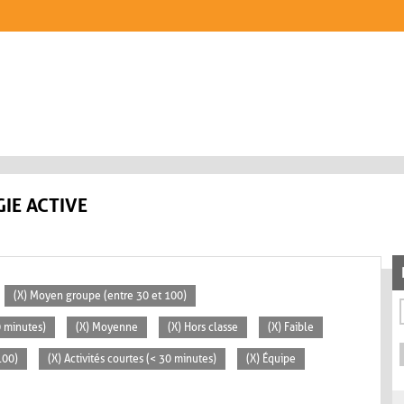
IE ACTIVE
(X) Moyen groupe (entre 30 et 100)
0 minutes)
(X) Moyenne
(X) Hors classe
(X) Faible
100)
(X) Activités courtes (< 30 minutes)
(X) Équipe