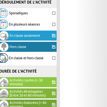
DÉROULEMENT DE L'ACTIVITÉ
Sporadiques
En plusieurs séances
En classe seulement
Hors classe
En classe et hors classe
DURÉE DE L'ACTIVITÉ
Activités courtes (< 30
minutes)
Activités développées
(Entre 30 et 60 minutes)
Activités élaborées (> 60
minutes)