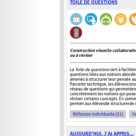
TOILE DE QUESTIONS
Construction visuelle collaborativ
ou à réviser
La
Toile de questions
sert à facilite
questions liées aux notions abordée
amenés à structurer leur pensée au
Par cette technique, les élèves cons
réseau de questions qui permettent 
concrètement les notions qui pos
réviser certains concepts. En somm
permet aux élèves de structurer de 
Réflexion individuelle (31)
Va
AUJOURD’HUI, J’AI APPRIS...