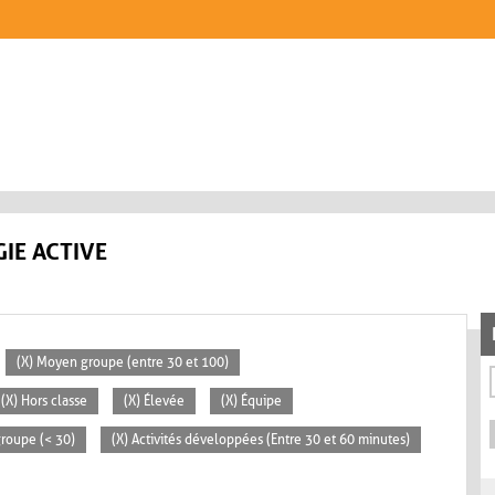
IE ACTIVE
(X) Moyen groupe (entre 30 et 100)
(X) Hors classe
(X) Élevée
(X) Équipe
 groupe (< 30)
(X) Activités développées (Entre 30 et 60 minutes)