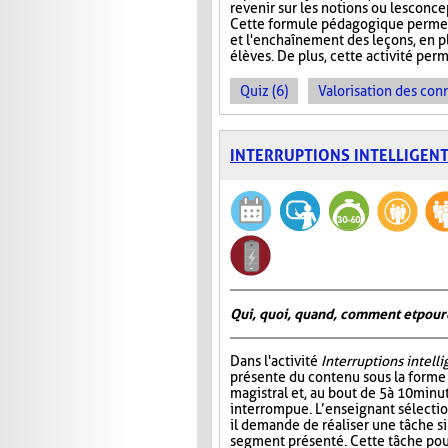
revenir sur les notions ou les conc
Cette formule pédagogique permet 
et l'enchaînement des leçons, en plu
élèves. De plus, cette activité perm
Quiz (6)
Valorisation des con
INTERRUPTIONS INTELLIGEN
Qui, quoi, quand, comment et pour
Dans l'activité
Interruptions intell
présente du contenu sous la form
magistral et, au bout de 5 à 10 minu
interrompue. L’enseignant sélectio
il demande de réaliser une tâche si
segment présenté. Cette tâche pou