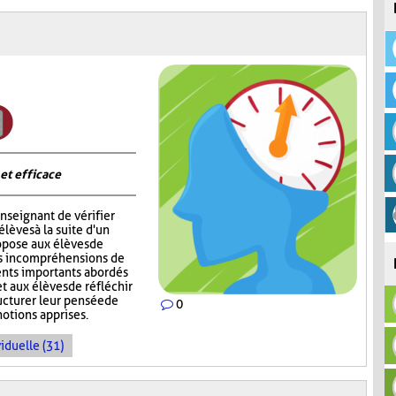
 et efficace
nseignant de vérifier
èves à la suite d'un
opose aux élèves de
rs incompréhensions de
ents importants abordés
t aux élèves de réfléchir
ructurer leur pensée de
0
notions apprises.
iduelle (31)