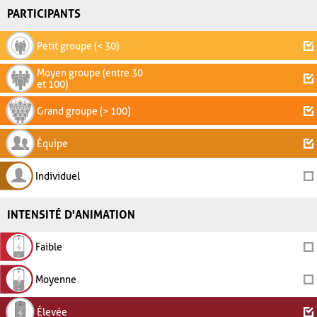
PARTICIPANTS
Petit groupe (< 30)
Moyen groupe (entre 30
et 100)
Grand groupe (> 100)
Équipe
Individuel
INTENSITÉ D'ANIMATION
Faible
Moyenne
Élevée