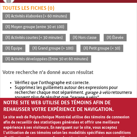
TOUTES LES FICHES (0)
(X) Activités élaborées (> 60 minutes)
(X) Moyen groupe (entre 30 et 100)
(X) Activités courtes (< 30 minutes)
(X) Hors classe
(X) Élevée
(X) Équipe
(X) Grand groupe (> 100)
(X) Petit groupe (< 30)
(X) Activités développées (Entre 30 et 60 minutes)
Votre recherche n'a donné aucun résultat
Vérifiez que l'orthographe est correcte.
Supprimez les guillemets autour des expressions pour
rechercher chaque mot séparément.
garage à vélo
retournera
souvent plus de résultat que
"garage à vélo"
.
NOTRE SITE WEB UTILISE DES TÉMOINS AFIN DE
Envisagez d'élargir votre recherche avec
OR
.
garage OR vélo
retournera souvent plus de résultat que
garage à vélo
.
REHAUSSER VOTRE EXPÉRIENCE DE NAVIGATION.
Le site web de Polytechnique Montréal utilise des témoins de connexion
afin de recueillir des statistiques générales et offrir une meilleure
expérience à ses visiteurs. En naviguant sur le site, vous acceptez
l’utilisation de ces témoins selon les modalités spécifiées aux conditions