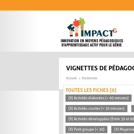
Aller au contenu principal
VIGNETTES DE PÉDAGOG
Accueil
Recherche
TOUTES LES FICHES (0)
(X) Activités élaborées (> 60 minutes)
(X) Activités courtes (< 30 minutes)
(X) Activités développées (Entre 30 et 6
(X) Petit groupe (< 30)
(X) Moyenn