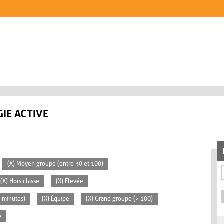
IE ACTIVE
(X) Moyen groupe (entre 30 et 100)
(X) Hors classe
(X) Élevée
0 minutes)
(X) Équipe
(X) Grand groupe (> 100)
e