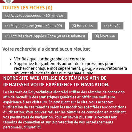
TOUTES LES FICHES (0)
(X) Activités élaborées (> 60 minutes)
(X) Moyen groupe (entre 30 et 100)
(X) Hors classe
(X) Élevée
(X) Activités développées (Entre 30 et 60 minutes)
(X) Moyenne
Votre recherche n'a donné aucun résultat
Vérifiez que l'orthographe est correcte.
Supprimez les guillemets autour des expressions pour
rechercher chaque mot séparément.
garage à vélo
retournera
souvent plus de résultat que
"garage à vélo"
.
NOTRE SITE WEB UTILISE DES TÉMOINS AFIN DE
Envisagez d'élargir votre recherche avec
OR
.
garage OR vélo
retournera souvent plus de résultat que
garage à vélo
.
REHAUSSER VOTRE EXPÉRIENCE DE NAVIGATION.
Le site web de Polytechnique Montréal utilise des témoins de connexion
afin de recueillir des statistiques générales et offrir une meilleure
expérience à ses visiteurs. En naviguant sur le site, vous acceptez
l’utilisation de ces témoins selon les modalités spécifiées aux conditions
d’utilisation. Vous pouvez refuser les témoins de connexion en modifiant
vos paramètres de navigation. Pour en savoir plus sur le recours aux
témoins de connexion et sur la protection de vos renseignements
personnels,
cliquez ici
.
Avis de confidentialité et conditions d’utilisation