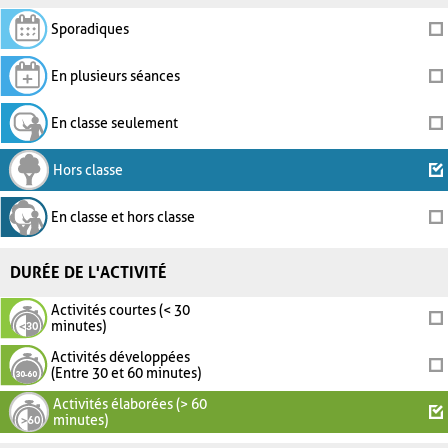
Sporadiques
En plusieurs séances
En classe seulement
Hors classe
En classe et hors classe
DURÉE DE L'ACTIVITÉ
Activités courtes (< 30
minutes)
Activités développées
(Entre 30 et 60 minutes)
Activités élaborées (> 60
minutes)