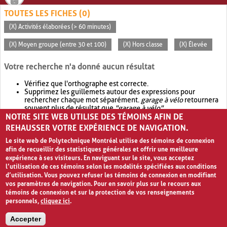
TOUTES LES FICHES (0)
(X) Activités élaborées (> 60 minutes)
(X) Moyen groupe (entre 30 et 100)
(X) Hors classe
(X) Élevée
Votre recherche n'a donné aucun résultat
Vérifiez que l'orthographe est correcte.
Supprimez les guillemets autour des expressions pour
rechercher chaque mot séparément.
garage à vélo
retournera
souvent plus de résultat que
"garage à vélo"
.
NOTRE SITE WEB UTILISE DES TÉMOINS AFIN DE
Envisagez d'élargir votre recherche avec
OR
.
garage OR vélo
retournera souvent plus de résultat que
garage à vélo
.
REHAUSSER VOTRE EXPÉRIENCE DE NAVIGATION.
Le site web de Polytechnique Montréal utilise des témoins de connexion
afin de recueillir des statistiques générales et offrir une meilleure
expérience à ses visiteurs. En naviguant sur le site, vous acceptez
l’utilisation de ces témoins selon les modalités spécifiées aux conditions
d’utilisation. Vous pouvez refuser les témoins de connexion en modifiant
vos paramètres de navigation. Pour en savoir plus sur le recours aux
témoins de connexion et sur la protection de vos renseignements
personnels,
cliquez ici
.
Avis de confidentialité et conditions d’utilisation
Accepter