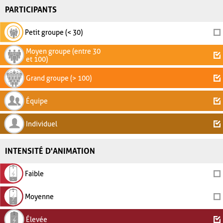
PARTICIPANTS
Petit groupe (< 30)
Moyen groupe (entre 30
et 100)
Grand groupe (> 100)
Équipe
Individuel
INTENSITÉ D'ANIMATION
Faible
Moyenne
Élevée