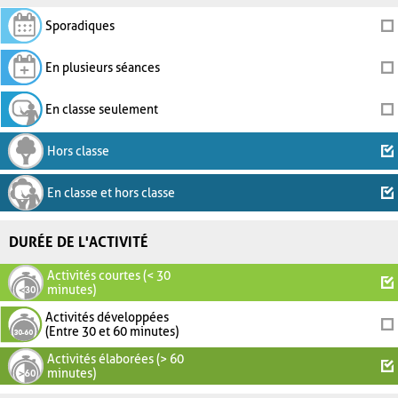
Sporadiques
En plusieurs séances
En classe seulement
Hors classe
En classe et hors classe
DURÉE DE L'ACTIVITÉ
Activités courtes (< 30
minutes)
Activités développées
(Entre 30 et 60 minutes)
Activités élaborées (> 60
minutes)