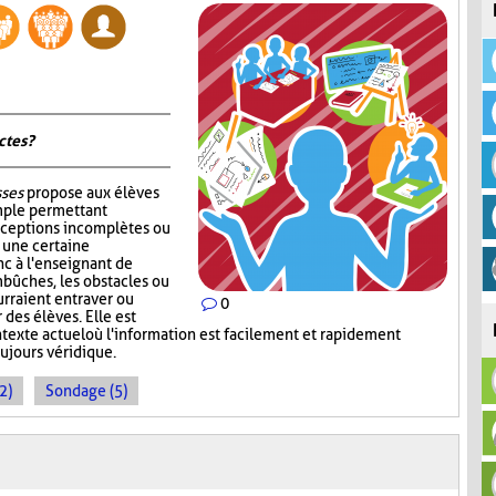
tes ?
sses
propose aux élèves
mple permettant
nceptions incomplètes ou
r une certaine
c à l'enseignant de
mbûches, les obstacles ou
rraient entraver ou
0
des élèves. Elle est
ntexte actuel où l'information est facilement et rapidement
oujours véridique.
2)
Sondage (5)