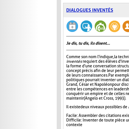
DIALOGUES INVENTÉS
Je dis, tu dis, ils disent...
Comme son nom l'indique, la tech
inventés
requiert des élèves d'inv
la forme d'une conversation struct
concept précis afin de leur permett
de leurs connaissances. Par exempl
politiques pourrait inventer un di
Grand, César et Napoléon pour disc
entre les compétences en leadersh
conquérir un empire et de celles n
maintenir (Angelo et Cross, 1993).
Il existe deux niveaux possibles de
Facile : Assembler des citations ex
Difficile : Inventer de toute pièce
contexte