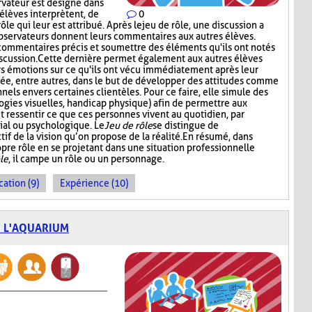
ervateur est désigné dans
élèves interprètent, de
0
le qui leur est attribué. Après le jeu de rôle, une discussion a
observateurs donnent leurs commentaires aux autres élèves.
 commentaires précis et soumettre des éléments qu'ils ont notés
iscussion. Cette dernière permet également aux autres élèves
rs émotions sur ce qu'ils ont vécu immédiatement après leur
isée, entre autres, dans le but de développer des attitudes comme
nels envers certaines clientèles. Pour ce faire, elle simule des
logies visuelles, handicap physique) afin de permettre aux
ressentir ce que ces personnes vivent au quotidien, par
ial ou psychologique. Le
Jeu de rôle
se distingue de
tif de la vision qu’on propose de la réalité. En résumé, dans
ropre rôle en se projetant dans une situation professionnelle
le
, il campe un rôle ou un personnage.
cation (9)
Expérience (10)
E L'AQUARIUM