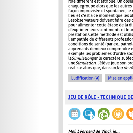
rôle différent est attribué. Un obs
chaque groupe alors que les autres 
façon improvisée et spontanée, le rô
lieu et c'est à ce moment que les 
Les observateurs doivent faire des
pour alimenter cette étape de la d
d'exprimer leurs sentiments et leu
prestation. Cette méthode est util
l’empathie de différents profession
conditions de santé (par ex., patho
apprenants de mieux comprendre et 
exemple les problèmes d'ordre soc
la
Simulation
par le caractère subjec
une
Simulation
, l'élève joue son p
réaliste alors que, dans un
Jeu de rô
Ludification (9)
Mise en appli
JEU DE RÔLE - TECHNIQUE D
Moi, Léornard de Vinci, je...