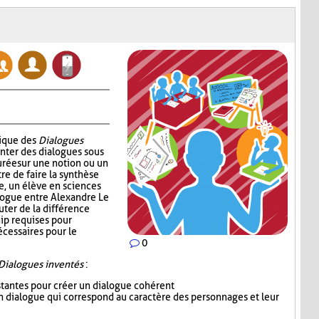
nique des
Dialogues
enter des dialogues sous
urée sur une notion ou un
re de faire la synthèse
e, un élève en sciences
alogue entre Alexandre Le
uter de la différence
ip requises pour
écessaires pour le
0
Dialogues inventés
:
istantes pour créer un dialogue cohérent
 un dialogue qui correspond au caractère des personnages et leur