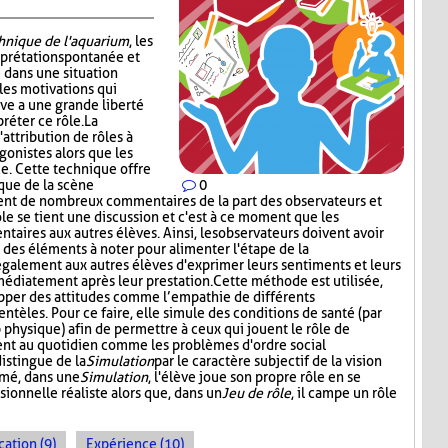
chnique de l'aquarium
, les
erprétation spontanée et
 dans une situation
les motivations qui
ève a une grande liberté
réter ce rôle. La
attribution de rôles à
gonistes alors que les
e. Cette technique offre
tique de la scène
0
ment de nombreux commentaires de la part des observateurs et
ôle se tient une discussion et c'est à ce moment que les
aires aux autres élèves. Ainsi, les observateurs doivent avoir
t des éléments à noter pour alimenter l'étape de la
également aux autres élèves d'exprimer leurs sentiments et leurs
médiatement après leur prestation. Cette méthode est utilisée,
opper des attitudes comme l’empathie de différents
entèles. Pour ce faire, elle simule des conditions de santé (par
p physique) afin de permettre à ceux qui jouent le rôle de
ent au quotidien comme les problèmes d'ordre social
distingue de la
Simulation
par le caractère subjectif de la vision
umé, dans une
Simulation
, l'élève joue son propre rôle en se
sionnelle réaliste alors que, dans un
Jeu de rôle
, il campe un rôle
cation (9)
Expérience (10)