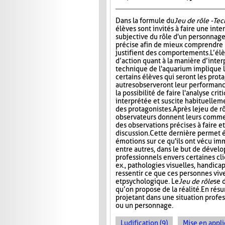
Dans la formule du
Jeu de rôle - Te
élèves sont invités à faire une int
subjective du rôle d'un personnage
précise afin de mieux comprendre 
justifient des comportements. L’él
d’action quant à la manière d’interp
technique de l'aquarium implique l'
certains élèves qui seront les prota
autres observeront leur performanc
la possibilité de faire l'analyse cri
interprétée et suscite habituelle
des protagonistes. Après le jeu de r
observateurs donnent leurs comment
des observations précises à faire e
discussion. Cette dernière permet 
émotions sur ce qu'ils ont vécu im
entre autres, dans le but de dével
professionnels envers certaines cli
ex., pathologies visuelles, handica
ressentir ce que ces personnes viv
et psychologique. Le
Jeu de rôle
se 
qu’on propose de la réalité. En rés
projetant dans une situation profes
ou un personnage.
Ludification (9)
Mise en appli