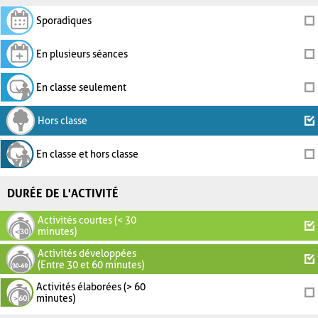
Sporadiques
En plusieurs séances
En classe seulement
Hors classe
En classe et hors classe
DURÉE DE L'ACTIVITÉ
Activités courtes (< 30
minutes)
Activités développées
(Entre 30 et 60 minutes)
Activités élaborées (> 60
minutes)