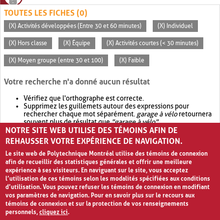
TOUTES LES FICHES (0)
(X) Activités développées (Entre 30 et 60 minutes)
(X) Individuel
(X) Hors classe
(X) Équipe
(X) Activités courtes (< 30 minutes)
(X) Moyen groupe (entre 30 et 100)
(X) Faible
Votre recherche n'a donné aucun résultat
Vérifiez que l'orthographe est correcte.
Supprimez les guillemets autour des expressions pour
rechercher chaque mot séparément.
garage à vélo
retournera
souvent plus de résultat que
"garage à vélo"
.
NOTRE SITE WEB UTILISE DES TÉMOINS AFIN DE
Envisagez d'élargir votre recherche avec
OR
.
garage OR vélo
retournera souvent plus de résultat que
garage à vélo
.
REHAUSSER VOTRE EXPÉRIENCE DE NAVIGATION.
Le site web de Polytechnique Montréal utilise des témoins de connexion
afin de recueillir des statistiques générales et offrir une meilleure
expérience à ses visiteurs. En naviguant sur le site, vous acceptez
l’utilisation de ces témoins selon les modalités spécifiées aux conditions
d’utilisation. Vous pouvez refuser les témoins de connexion en modifiant
vos paramètres de navigation. Pour en savoir plus sur le recours aux
témoins de connexion et sur la protection de vos renseignements
personnels,
cliquez ici
.
Avis de confidentialité et conditions d’utilisation