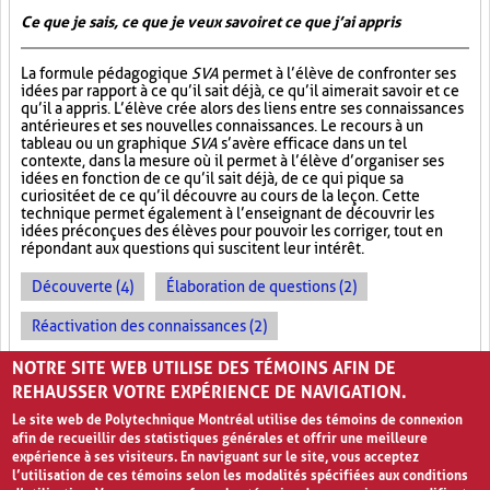
Ce que je sais, ce que je veux savoir et ce que j’ai appris
La formule pédagogique
SVA
permet à l’élève de confronter ses
idées par rapport à ce qu’il sait déjà, ce qu’il aimerait savoir et ce
qu’il a appris. L’élève crée alors des liens entre ses connaissances
antérieures et ses nouvelles connaissances. Le recours à un
tableau ou un graphique
SVA
s’avère efficace dans un tel
contexte, dans la mesure où il permet à l’élève d’organiser ses
idées en fonction de ce qu’il sait déjà, de ce qui pique sa
curiosité et de ce qu’il découvre au cours de la leçon. Cette
technique permet également à l’enseignant de découvrir les
idées préconçues des élèves pour pouvoir les corriger, tout en
répondant aux questions qui suscitent leur intérêt.
Découverte (4)
Élaboration de questions (2)
Réactivation des connaissances (2)
Évolution des apprentissages (2)
NOTRE SITE WEB UTILISE DES TÉMOINS AFIN DE
REHAUSSER VOTRE EXPÉRIENCE DE NAVIGATION.
Le site web de Polytechnique Montréal utilise des témoins de connexion
afin de recueillir des statistiques générales et offrir une meilleure
expérience à ses visiteurs. En naviguant sur le site, vous acceptez
l’utilisation de ces témoins selon les modalités spécifiées aux conditions