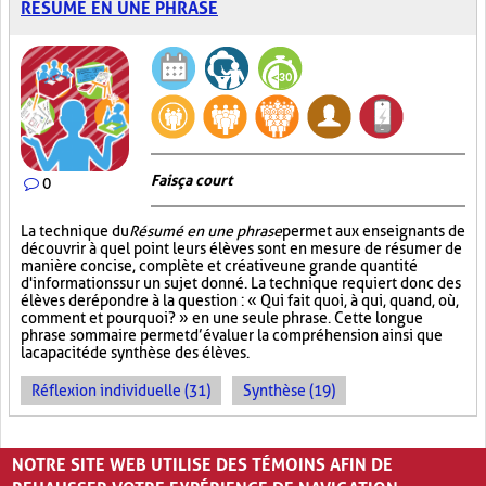
RÉSUMÉ EN UNE PHRASE
Fais ça court
0
La technique du
Résumé en une phrase
permet aux enseignants de
découvrir à quel point leurs élèves sont en mesure de résumer de
manière concise, complète et créative une grande quantité
d'informations sur un sujet donné. La technique requiert donc des
élèves de répondre à la question : « Qui fait quoi, à qui, quand, où,
comment et pourquoi? » en une seule phrase. Cette longue
phrase sommaire permet d’évaluer la compréhension ainsi que
la capacité de synthèse des élèves.
Réflexion individuelle (31)
Synthèse (19)
PAGES
NOTRE SITE WEB UTILISE DES TÉMOINS AFIN DE
1
2
3
4
›
»