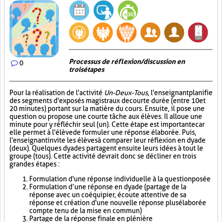
Processus de réflexion/discussion en
0
trois étapes
Pour la réalisation de l'activité
Un-Deux-Tous
, l'enseignant planifie
des segments d'exposés magistraux de courte durée (entre 10 et
20 minutes) portant sur la matière du cours. Ensuite, il pose une
question ou propose une courte tâche aux élèves. Il alloue une
minute pour y réfléchir seul (un). Cette étape est importante car
elle permet à l'élève de formuler une réponse élaborée. Puis,
l'enseignant invite les élèves à comparer leur réflexion en dyade
(deux). Quelques dyades partagent ensuite leurs idées à tout le
groupe (tous). Cette activité devrait donc se décliner en trois
grandes étapes :
Formulation d'une réponse individuelle à la question posée
Formulation d’une réponse en dyade (partage de la
réponse avec un coéquipier, écoute attentive de sa
réponse et création d'une nouvelle réponse plus élaborée
compte tenu de la mise en commun)
Partage de la réponse finale en plénière