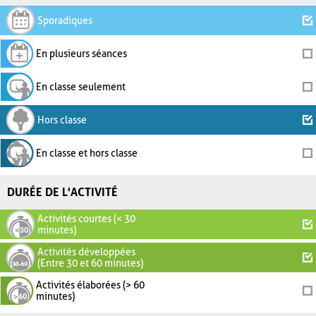
Sporadiques
En plusieurs séances
En classe seulement
Hors classe
En classe et hors classe
DURÉE DE L'ACTIVITÉ
Activités courtes (< 30
minutes)
Activités développées
(Entre 30 et 60 minutes)
Activités élaborées (> 60
minutes)