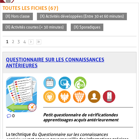
TOUTES LES FICHES (67)
(X) Hors classe
(X) Activités développées (Entre 30 et 60 minutes)
(X) Activités courtes (< 30 minutes)
(X) Sporadiques
PAGES
1
2
3
4
›
»
QUESTIONNAIRE SUR LES CONNAISSANCES
ANTÉRIEURES
Petit questionnaire de vérification des
0
apprentissages acquis antérieurement
La technique du
Questionnaire sur les connaissances