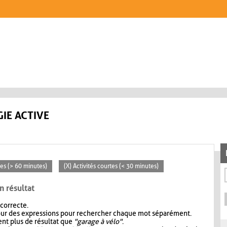
IE ACTIVE
ées (> 60 minutes)
(X) Activités courtes (< 30 minutes)
n résultat
 correcte.
our des expressions pour rechercher chaque mot séparément.
nt plus de résultat que
"garage à vélo"
.