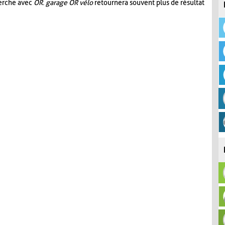
herche avec
OR
.
garage OR vélo
retournera souvent plus de résultat