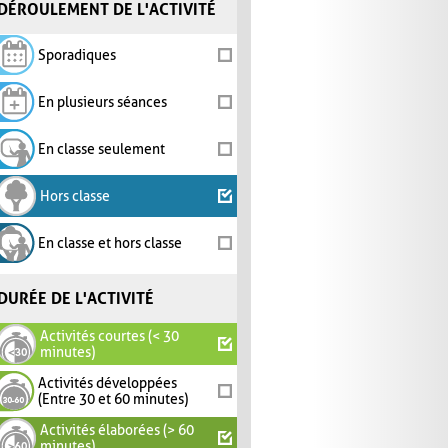
DÉROULEMENT DE L'ACTIVITÉ
Sporadiques
En plusieurs séances
En classe seulement
Hors classe
En classe et hors classe
DURÉE DE L'ACTIVITÉ
Activités courtes (< 30
minutes)
Activités développées
(Entre 30 et 60 minutes)
Activités élaborées (> 60
minutes)