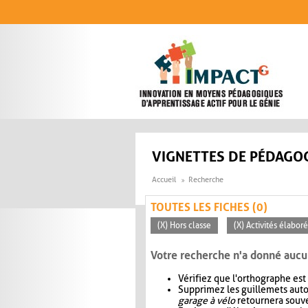
Aller au contenu principal
VIGNETTES DE PÉDAGOG
Accueil
Recherche
TOUTES LES FICHES (0)
(X) Hors classe
(X) Activités élabor
Votre recherche n'a donné aucu
Vérifiez que l'orthographe est
Supprimez les guillemets aut
garage à vélo
retournera souve