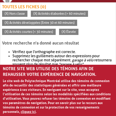
TOUTES LES FICHES (0)
(X) Hors classe
(X) Activités élaborées (> 60 minutes)
(X) Activités développées (Entre 30 et 60 minutes)
(X) Activités courtes (< 30 minutes)
(X) Élevée
Votre recherche n'a donné aucun résultat
Vérifiez que l'orthographe est correcte.
Supprimez les guillemets autour des expressions pour
rechercher chaque mot séparément.
garage à vélo
retournera
souvent plus de résultat que
"garage à vélo"
.
NOTRE SITE WEB UTILISE DES TÉMOINS AFIN DE
Envisagez d'élargir votre recherche avec
OR
.
garage OR vélo
retournera souvent plus de résultat que
garage à vélo
.
REHAUSSER VOTRE EXPÉRIENCE DE NAVIGATION.
Le site web de Polytechnique Montréal utilise des témoins de connexion
afin de recueillir des statistiques générales et offrir une meilleure
expérience à ses visiteurs. En naviguant sur le site, vous acceptez
l’utilisation de ces témoins selon les modalités spécifiées aux conditions
d’utilisation. Vous pouvez refuser les témoins de connexion en modifiant
vos paramètres de navigation. Pour en savoir plus sur le recours aux
témoins de connexion et sur la protection de vos renseignements
personnels,
cliquez ici
.
Avis de confidentialité et conditions d’utilisation