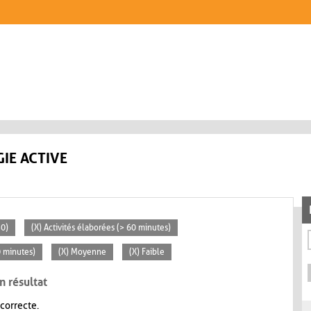
IE ACTIVE
30)
(X) Activités élaborées (> 60 minutes)
0 minutes)
(X) Moyenne
(X) Faible
n résultat
 correcte.