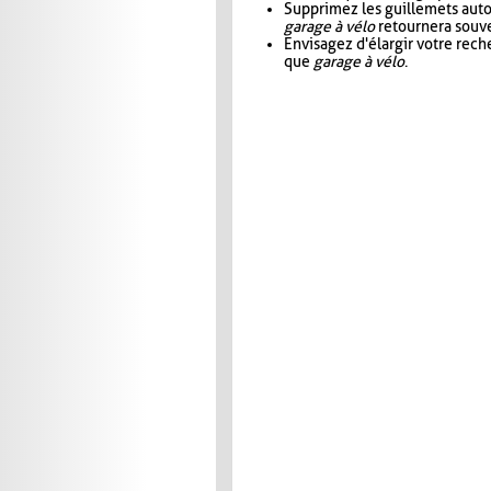
Supprimez les guillemets aut
garage à vélo
retournera souve
Envisagez d'élargir votre rec
que
garage à vélo
.