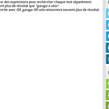
our des expressions pour rechercher chaque mot séparément.
nt plus de résultat que
"garage à vélo"
.
herche avec
OR
.
garage OR vélo
retournera souvent plus de résultat