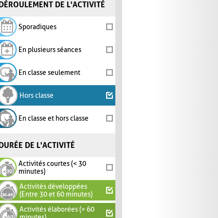
DÉROULEMENT DE L'ACTIVITÉ
Sporadiques
En plusieurs séances
En classe seulement
Hors classe
En classe et hors classe
DURÉE DE L'ACTIVITÉ
Activités courtes (< 30
minutes)
Activités développées
(Entre 30 et 60 minutes)
Activités élaborées (> 60
minutes)