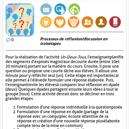
Processus de réflexion/discussion en
0
trois étapes
Pour la réalisation de l'activité
Un-Deux-Tous
, l'enseignant planifie
des segments d'exposés magistraux de courte durée (entre 10 et
20 minutes) portant sur la matière du cours. Ensuite, il pose une
question ou propose une courte tâche aux élèves. Il alloue une
minute pour y réfléchir seul (un). Cette étape est importante car
elle permet à l'élève de formuler une réponse élaborée. Puis,
l'enseignant invite les élèves à comparer leur réflexion en dyade
(deux). Quelques dyades partagent ensuite leurs idées à tout le
groupe (tous). Cette activité devrait donc se décliner en trois
grandes étapes :
Formulation d'une réponse individuelle à la question posée
Formulation d’une réponse en dyade (partage de la
réponse avec un coéquipier, écoute attentive de sa
réponse et création d'une nouvelle réponse plus élaborée
compte tenu de la mise en commun)