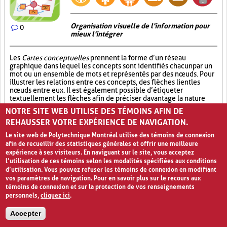
Organisation visuelle de l'information pour
0
mieux l'intégrer
Les
Cartes conceptuelles
prennent la forme d’un réseau
graphique dans lequel les concepts sont identifiés chacun par un
mot ou un ensemble de mots et représentés par des nœuds. Pour
illustrer les relations entre ces concepts, des flèches lient les
nœuds entre eux. Il est également possible d’étiqueter
textuellement les flèches afin de préciser davantage la nature
des liens établis. Par ailleurs, il est recommandé d'utiliser diverses
NOTRE SITE WEB UTILISE DES TÉMOINS AFIN DE
couleurs et de représenter les concepts par des dessins, des
REHAUSSER VOTRE EXPÉRIENCE DE NAVIGATION.
images, des graphiques ou des formules de sorte à rendre les
informations les plus visuelles possibles. Cet exercice de synthèse
Le site web de Polytechnique Montréal utilise des témoins de connexion
requiert de la pratique, il ne faut donc pas hésiter à le faire à
afin de recueillir des statistiques générales et offrir une meilleure
plusieurs reprises. En somme, les
Cartes conceptuelles
expérience à ses visiteurs. En naviguant sur le site, vous acceptez
permettent aux élèves de représenter visuellement la
l’utilisation de ces témoins selon les modalités spécifiées aux conditions
cartographie des connaissances acquises sur un sujet et les
d’utilisation. Vous pouvez refuser les témoins de connexion en modifiant
relations entre les différents concepts théoriques inhérents à
vos paramètres de navigation. Pour en savoir plus sur le recours aux
celui-ci.
témoins de connexion et sur la protection de vos renseignements
personnels,
cliquez ici
.
Réflexion individuelle (31)
Synthèse (19)
Accepter
Approfondissement des connaissances (17)