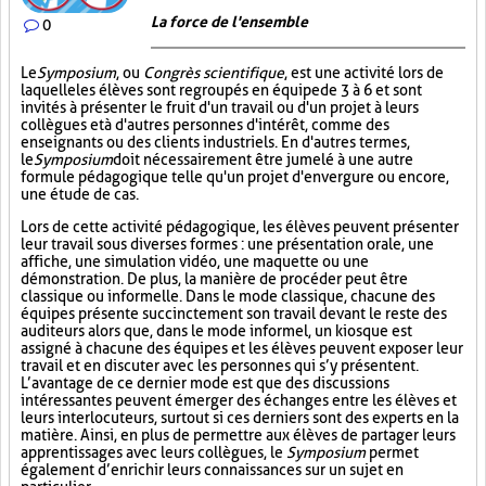
La force de l'ensemble
0
Le
Symposium
, ou
Congrès scientifique
, est une activité lors de
laquelle les élèves sont regroupés en équipe de 3 à 6 et sont
invités à présenter le fruit d'un travail ou d'un projet à leurs
collègues et à d'autres personnes d'intérêt, comme des
enseignants ou des clients industriels. En d'autres termes,
le
Symposium
doit nécessairement être jumelé à une autre
formule pédagogique telle qu'un projet d'envergure ou encore,
une étude de cas.
Lors de cette activité pédagogique, les élèves peuvent présenter
leur travail sous diverses formes : une présentation orale, une
affiche, une simulation vidéo, une maquette ou une
démonstration. De plus, la manière de procéder peut être
classique ou informelle. Dans le mode classique, chacune des
équipes présente succinctement son travail devant le reste des
auditeurs alors que, dans le mode informel, un kiosque est
assigné à chacune des équipes et les élèves peuvent exposer leur
travail et en discuter avec les personnes qui s’y présentent.
L’avantage de ce dernier mode est que des discussions
intéressantes peuvent émerger des échanges entre les élèves et
leurs interlocuteurs, surtout si ces derniers sont des experts en la
matière. Ainsi, en plus de permettre aux élèves de partager leurs
apprentissages avec leurs collègues, le
Symposium
permet
également d’enrichir leurs connaissances sur un sujet en