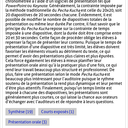
chronométrée à l’aide d’un logiciel de présentation tel que
PowerPoint
ou
Keynote
. Généralement, la contrainte imposée par
la méthode traditionnelle du
Pecha Kucha
est celle du 20x20, soit
20 diapositives de 20 secondes chacune. Évidemment, il est
possible de modifier le nombre de diapositives totales de la
présentation ou même leur durée. Par contre, il faut savoir que le
principe du
Pecha Kucha
repose sur la contrainte de temps
imposée à une diapositive, dont la durée doit être comprise entre
20 et 30 secondes. Cette façon de procéder oblige les élèves à
repenser la façon de présenter leur contenu. Puisque le temps de
présentation d’une diapositive est très limité, les élèves doivent
favoriser les éléments visuels au détriment du texte, ce qui
permet d’avoir des présentations plus claires et plus épurées.
Cela force également les élèves à mieux planifier leur
présentation orale ainsi qu’à la pratiquer plus d’une fois, ce qui
rend leur travail beaucoup plus structuré et professionnel. De
plus, faire une présentation selon le mode
Pecha Kucha
est
beaucoup plus intéressant pour l’auditoire puisque le rythme
soutenu de la présentation la rend plus dynamique et leur permet
d’être plus attentifs. Finalement, puisqu’un temps limite est
imposé à chacune des diapositives, les présentations sont
généralement plus courtes, ce qui laisse la chance aux orateurs
d’échanger avec l’auditeurs et de répondre à leurs questions.
Synthèse (19)
Courts exposés (1)
Présentation orale (3)