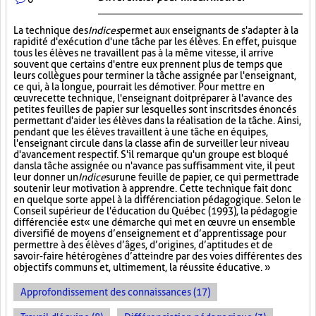
La technique des
Indices
permet aux enseignants de s'adapter à la
rapidité d'exécution d'une tâche par les élèves. En effet, puisque
tous les élèves ne travaillent pas à la même vitesse, il arrive
souvent que certains d'entre eux prennent plus de temps que
leurs collègues pour terminer la tâche assignée par l'enseignant,
ce qui, à la longue, pourrait les démotiver. Pour mettre en
œuvre cette technique, l'enseignant doit préparer à l'avance des
petites feuilles de papier sur lesquelles sont inscrits des énoncés
permettant d'aider les élèves dans la réalisation de la tâche. Ainsi,
pendant que les élèves travaillent à une tâche en équipes,
l'enseignant circule dans la classe afin de surveiller leur niveau
d'avancement respectif. S'il remarque qu'un groupe est bloqué
dans la tâche assignée ou n'avance pas suffisamment vite, il peut
leur donner un
Indice
sur
une feuille de papier, ce qui permettra de
soutenir leur motivation à apprendre. Cette technique fait donc
en quelque sorte appel à la différenciation pédagogique. Selon le
Conseil supérieur de l'éducation du Québec (1993), la pédagogie
différenciée est « une démarche qui met en œuvre un ensemble
diversifié de moyens d’enseignement et d’apprentissage pour
permettre à des élèves d’âges, d’origines, d’aptitudes et de
savoir-faire hétérogènes d’atteindre par des voies différentes des
objectifs communs et, ultimement, la réussite éducative. »
Approfondissement des connaissances (17)