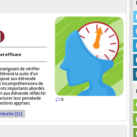
 et efficace
nseignant de vérifier
èves à la suite d'un
opose aux élèves de
rs incompréhensions de
ents importants abordés
t aux élèves de réfléchir
ructurer leur pensée de
0
notions apprises.
iduelle (31)