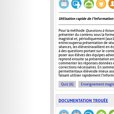
Utilisation rapide de l'informati
Pour la méthode
Questions à foiso
présenter du contenu sous la for
magistral et, périodiquement (aux 
entrecouper sa présentation de séa
séances, les élèves travaillent en é
à des questions portant sur le cont
poser aux élèves des équipes adver
reprend ensuite sa présentation en
commenter les réponses données et
corrections nécessaires. En somme
permettent aux élèves de mieux ass
faisant utiliser rapidement l'info
Quiz (6)
Enseignement magist
DOCUMENTATION TROUÉE