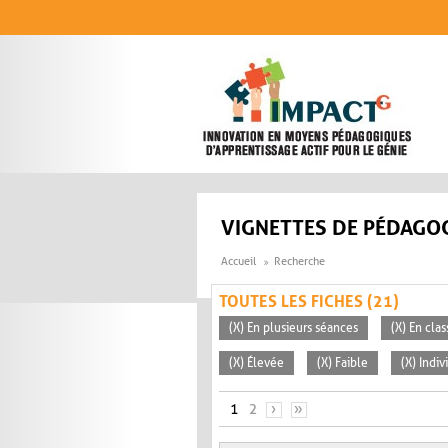
Aller au contenu principal
VIGNETTES DE PÉDAGOG
Accueil
Recherche
TOUTES LES FICHES (21)
(X) En plusieurs séances
(X) En clas
(X) Élevée
(X) Faible
(X) Indiv
PAGES
1
2
›
»