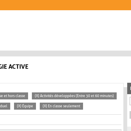
IE ACTIVE
se et hors classe
(X) Activités développées (Entre 30 et 60 minutes)
iduel
(X) Équipe
(X) En classe seulement