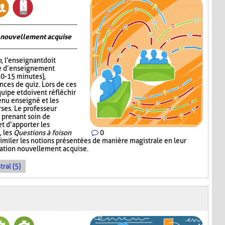
on nouvellement acquise
n
, l'enseignant doit
me d’enseignement
10-15 minutes),
nces de quiz. Lors de ces
quipe et doivent réfléchir
enu enseigné et les
ses. Le professeur
 prenant soin de
 d’apporter les
, les
Questions à foison
0
imiler les notions présentées de manière magistrale en leur
rmation nouvellement acquise.
ral (5)