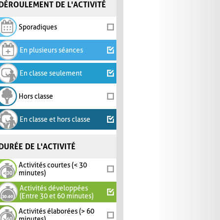
DÉROULEMENT DE L'ACTIVITÉ
Sporadiques
En plusieurs séances
En classe seulement
Hors classe
En classe et hors classe
DURÉE DE L'ACTIVITÉ
Activités courtes (< 30
minutes)
Activités développées
(Entre 30 et 60 minutes)
Activités élaborées (> 60
minutes)