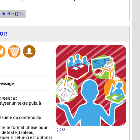
iduelle (31)
OI?
message
mment et
alyser un texte puis, à
 résumé du contenu du
re le format utilisé pour
0
 de texte, tableau,
luer si celui-ci est optimal.