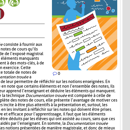
ée
consiste à fournir aux
notes de cours qu’ils
de de l’exposé magistral
es éléments manquants
ent à des mots-clés, à de
un exercice. Cette
ce totale de notes de
0
ntation trouée
a
 de leur permettre de réfléchir sur les notions enseignées. En
e en note que certains éléments et non l’ensemble des notes, ils
leur apprend l’enseignant et déduire les éléments qui manquent.
e la technique
Documentation trouée
est comparée à celle de
plète des notes de cours, elle présente l’avantage de motiver ces
s incite à être plus attentifs à la présentation et, surtout, les
n les invitant à réfléchir sur les notes qui doivent être prises.
ive et efficace pour l’apprentissage, il faut que les éléments
être déduits par les élèves qui ont assisté au cours, sans que ces
aidés par l’enseignant. En somme, la
Documentation trouée
 les notions présentées de manière magistrale, et donc de mieux