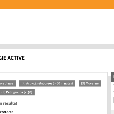
IE ACTIVE
ors classe
(X) Activités élaborées (> 60 minutes)
(X) Moyenne
(X) Petit groupe (< 30)
n résultat
 correcte.