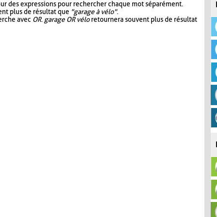
our des expressions pour rechercher chaque mot séparément.
nt plus de résultat que
"garage à vélo"
.
herche avec
OR
.
garage OR vélo
retournera souvent plus de résultat