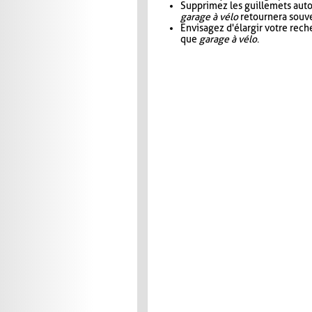
Supprimez les guillemets aut
garage à vélo
retournera souve
Envisagez d'élargir votre rec
que
garage à vélo
.