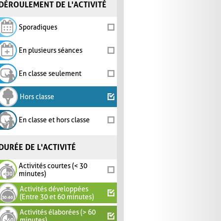
DÉROULEMENT DE L'ACTIVITÉ
Sporadiques
En plusieurs séances
En classe seulement
Hors classe
En classe et hors classe
DURÉE DE L'ACTIVITÉ
Activités courtes (< 30
minutes)
Activités développées
(Entre 30 et 60 minutes)
Activités élaborées (> 60
minutes)