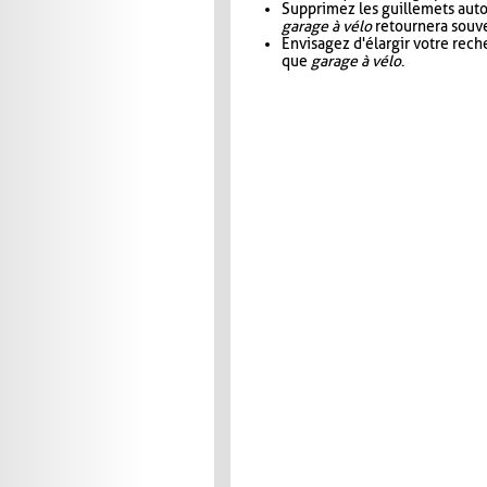
Supprimez les guillemets aut
garage à vélo
retournera souve
Envisagez d'élargir votre rec
que
garage à vélo
.