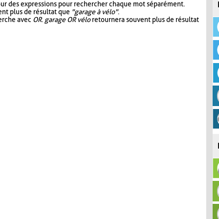
our des expressions pour rechercher chaque mot séparément.
nt plus de résultat que
"garage à vélo"
.
herche avec
OR
.
garage OR vélo
retournera souvent plus de résultat