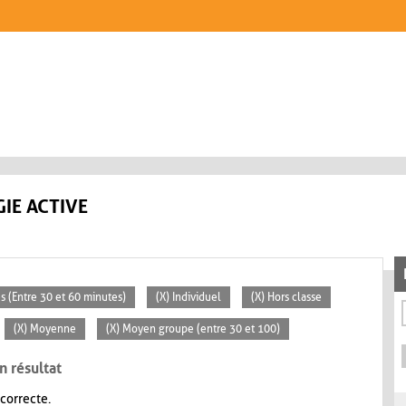
IE ACTIVE
s (Entre 30 et 60 minutes)
(X) Individuel
(X) Hors classe
(X) Moyenne
(X) Moyen groupe (entre 30 et 100)
n résultat
 correcte.