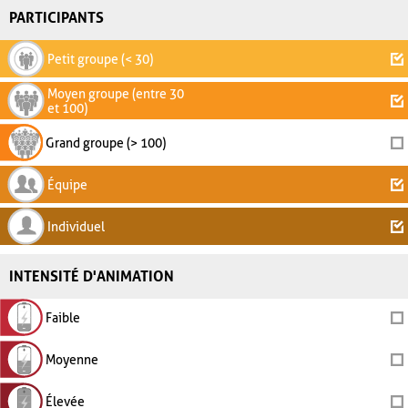
PARTICIPANTS
Petit groupe (< 30)
Moyen groupe (entre 30
et 100)
Grand groupe (> 100)
Équipe
Individuel
INTENSITÉ D'ANIMATION
Faible
Moyenne
Élevée