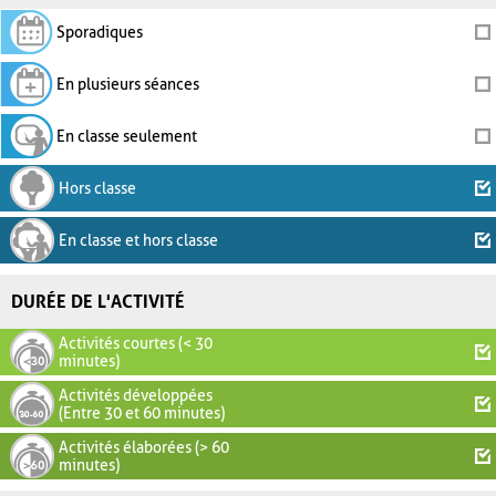
Sporadiques
En plusieurs séances
En classe seulement
Hors classe
En classe et hors classe
DURÉE DE L'ACTIVITÉ
Activités courtes (< 30
minutes)
Activités développées
(Entre 30 et 60 minutes)
Activités élaborées (> 60
minutes)