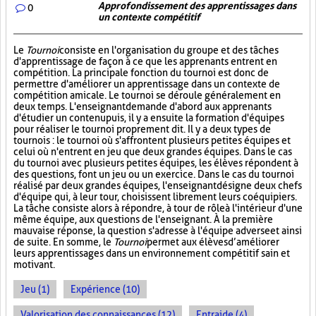
Approfondissement des apprentissages dans
0
un contexte compétitif
Le
Tournoi
consiste en l'organisation du groupe et des tâches
d'apprentissage de façon à ce que les apprenants entrent en
compétition. La principale fonction du tournoi est donc de
permettre d'améliorer un apprentissage dans un contexte de
compétition amicale. Le tournoi se déroule généralement en
deux temps. L'enseignant demande d'abord aux apprenants
d'étudier un contenu puis, il y a ensuite la formation d'équipes
pour réaliser le tournoi proprement dit. Il y a deux types de
tournois : le tournoi où s'affrontent plusieurs petites équipes et
celui où n'entrent en jeu que deux grandes équipes. Dans le cas
du tournoi avec plusieurs petites équipes, les élèves répondent à
des questions, font un jeu ou un exercice. Dans le cas du tournoi
réalisé par deux grandes équipes, l'enseignant désigne deux chefs
d'équipe qui, à leur tour, choisissent librement leurs coéquipiers.
La tâche consiste alors à répondre, à tour de rôle à l'intérieur d'une
même équipe, aux questions de l'enseignant. À la première
mauvaise réponse, la question s'adresse à l'équipe adverse et ainsi
de suite. En somme, le
Tournoi
permet aux élèves d’améliorer
leurs apprentissages dans un environnement compétitif sain et
motivant.
Jeu (1)
Expérience (10)
Valorisation des connaissances (12)
Entraide (4)