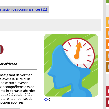
risation des connaissances (12)
 et efficace
nseignant de vérifier
èves à la suite d'un
opose aux élèves de
rs incompréhensions de
ents importants abordés
t aux élèves de réfléchir
ructurer leur pensée de
0
notions apprises.