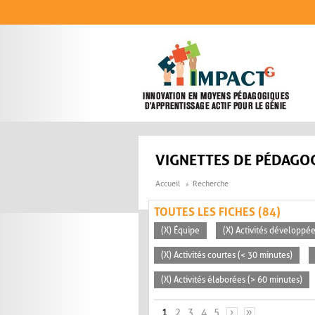
Aller au contenu principal
VIGNETTES DE PÉDAGOG
Accueil
Recherche
TOUTES LES FICHES (84)
(X) Équipe
(X) Activités développée
(X) Activités courtes (< 30 minutes)
(X) Activités élaborées (> 60 minutes)
PAGES
1
2
3
4
5
›
»