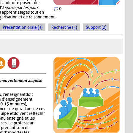
 l'auditoire posent des
l'
Exposé par les pairs
0
s apprentissages tout en
garisation et de raisonnement.
Présentation orale (3)
Recherche (5)
Support (2)
on nouvellement acquise
n
, l'enseignant doit
me d’enseignement
10-15 minutes),
nces de quiz. Lors de ces
quipe et doivent réfléchir
enu enseigné et les
ses. Le professeur
 prenant soin de
 d’apporter les