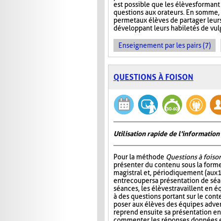
est possible que les élèves formant
questions aux orateurs. En somme, 
permet aux élèves de partager leur
développant leurs habiletés de vul
Enseignement par les pairs (7)
QUESTIONS À FOISON
Utilisation rapide de l'informati
Pour la méthode
Questions à foiso
présenter du contenu sous la for
magistral et, périodiquement (aux 
entrecouper sa présentation de séa
séances, les élèves travaillent en é
à des questions portant sur le cont
poser aux élèves des équipes adver
reprend ensuite sa présentation en
commenter les réponses données et