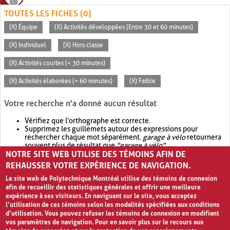
TOUTES LES FICHES (0)
(X) Équipe
(X) Activités développées (Entre 30 et 60 minutes)
(X) Individuel
(X) Hors classe
(X) Activités courtes (< 30 minutes)
(X) Activités élaborées (> 60 minutes)
(X) Faible
Votre recherche n'a donné aucun résultat
Vérifiez que l'orthographe est correcte.
Supprimez les guillemets autour des expressions pour
rechercher chaque mot séparément.
garage à vélo
retournera
souvent plus de résultat que
"garage à vélo"
.
NOTRE SITE WEB UTILISE DES TÉMOINS AFIN DE
Envisagez d'élargir votre recherche avec
OR
.
garage OR vélo
retournera souvent plus de résultat que
garage à vélo
.
REHAUSSER VOTRE EXPÉRIENCE DE NAVIGATION.
Le site web de Polytechnique Montréal utilise des témoins de connexion
afin de recueillir des statistiques générales et offrir une meilleure
expérience à ses visiteurs. En naviguant sur le site, vous acceptez
l’utilisation de ces témoins selon les modalités spécifiées aux conditions
d’utilisation. Vous pouvez refuser les témoins de connexion en modifiant
vos paramètres de navigation. Pour en savoir plus sur le recours aux