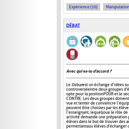
Expérience (10)
Manipulation
DÉBAT
Avec qui es-tu d'accord ?
Le
Débat
est un échange d’idées su
controversé entre deux groupes d'é
opte pour la position POUR et le se
CONTRE. Les deux groupes doivent 
vue et tenter de convaincre l’équip
peuvent être choisies par les élèv
l’enseignant, lequel joue le rôle d
activité demande une préparation p
élèves dans le but de trouver des 
permettant aux élèves d'échanger d