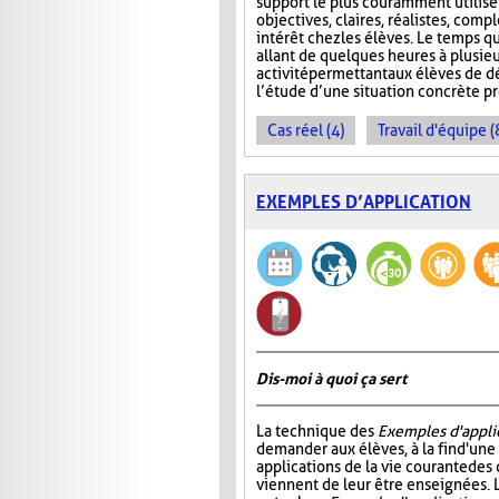
support le plus couramment utilisé e
objectives, claires, réalistes, compl
intérêt chez les élèves. Le temps qu
allant de quelques heures à plusie
activité permettant aux élèves de 
l’étude d’une situation concrète 
Cas réel (4)
Travail d'équipe (
EXEMPLES D’APPLICATION
Dis-moi à quoi ça sert
La technique des
Exemples d'appli
demander aux élèves, à la fin d'une
applications de la vie courante des
viennent de leur être enseignées. L