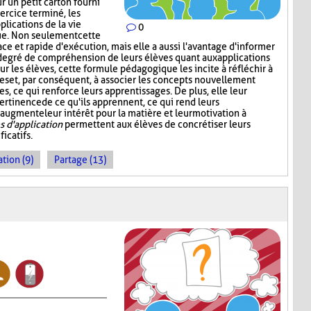
r un petit carton fourni
xercice terminé, les
lications de la vie
0
ue. Non seulement cette
ace et rapide d'exécution, mais elle a aussi l'avantage d'informer
degré de compréhension de leurs élèves quant aux applications
our les élèves, cette formule pédagogique les incite à réfléchir à
es et, par conséquent, à associer les concepts nouvellement
s, ce qui renforce leurs apprentissages. De plus, elle leur
ertinence de ce qu'ils apprennent, ce qui rend leurs
 augmente leur intérêt pour la matière et leur motivation à
 d'application
permettent aux élèves de concrétiser leurs
icatifs.
tion (9)
Partage (13)