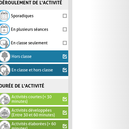
DÉROULEMENT DE L'ACTIVITÉ
Sporadiques
En plusieurs séances
En classe seulement
Hors classe
En classe et hors classe
DURÉE DE L'ACTIVITÉ
Activités courtes (< 30
minutes)
Activités développées
(Entre 30 et 60 minutes)
Activités élaborées (> 60
minutes)