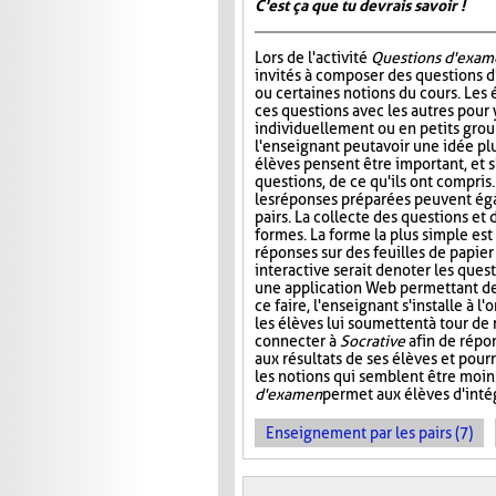
C'est ça que tu devrais savoir !
Lors de l'activité
Questions d'exam
invités à composer des questions d
ou certaines notions du cours. Les
ces questions avec les autres pour
individuellement ou en petits group
l'enseignant peut avoir une idée plu
élèves pensent être important, et s
questions, de ce qu'ils ont compris
les réponses préparées peuvent ég
pairs. La collecte des questions et
formes. La forme la plus simple es
réponses sur des feuilles de papier
interactive serait de noter les que
une application Web permettant de s
ce faire, l'enseignant s'installe à 
les élèves lui soumettent à tour de
connecter à
Socrative
afin de répon
aux résultats de ses élèves et pourr
les notions qui semblent être moin
d'examen
permet aux élèves d'intég
Enseignement par les pairs (7)