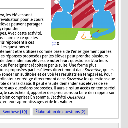
en
, les élèves sont
'évaluation pour le cours
 élèves peuvent partager
 y répondre
es. Avec cette activité,
s claire de ce que les
'ils répondent à ces
0
. Les questions et
alement être utilisées comme base à de l'enseignement par les
 des réponses proposées par les élèves peut prendre plusieurs
t de demander aux élèves de noter leurs questions et/ou leurs
 que l'enseignant récoltera par la suite. Une forme plus
stions proposées par les élèves directement dans
Socrative
, qui est
onder un auditoire et de voir les résultats en temps réel. Pour
l'ordinateur et rédige directement dans
Socrative
les questions que
 rôle dans la classe. Il peut ensuite demander aux élèves de se
dre aux questions proposées. Il aura ainsi un accès en temps réel
a, le cas échéant, apporter des précisions ou faire des rappels sur
s bien comprises. En somme, l'activité
Questions
rer leurs apprentissages et de les valider.
Synthèse (19)
Élaboration de questions (2)