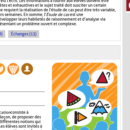
st l'écrit. Les informations à fournir aux élèves doivent être
ètes et exhaustives et le sujet traité doit susciter un certain
e requiert la réalisation de l'étude de cas peut être très variable,
urs semaines. En somme, l'
Étude de cas
est une
développer leurs habiletés de raisonnement et d’analyse via
présentant un problème ouvert et complexe.
8)
Échanges (13)
cation
consiste à
 leçon, de proposer des
 différentes notions qui
es élèves sont invités à