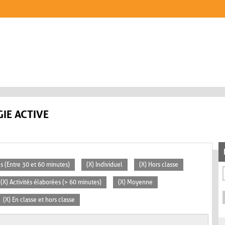
IE ACTIVE
s (Entre 30 et 60 minutes)
(X) Individuel
(X) Hors classe
(X) Activités élaborées (> 60 minutes)
(X) Moyenne
(X) En classe et hors classe