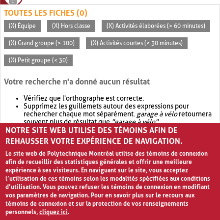
TOUTES LES FICHES (0)
(X) Équipe
(X) Hors classe
(X) Activités élaborées (> 60 minutes)
(X) Grand groupe (> 100)
(X) Activités courtes (< 30 minutes)
(X) Petit groupe (< 30)
Votre recherche n'a donné aucun résultat
Vérifiez que l'orthographe est correcte.
Supprimez les guillemets autour des expressions pour
rechercher chaque mot séparément.
garage à vélo
retournera
souvent plus de résultat que
"garage à vélo"
.
NOTRE SITE WEB UTILISE DES TÉMOINS AFIN DE
Envisagez d'élargir votre recherche avec
OR
.
garage OR vélo
retournera souvent plus de résultat que
garage à vélo
.
REHAUSSER VOTRE EXPÉRIENCE DE NAVIGATION.
Le site web de Polytechnique Montréal utilise des témoins de connexion
afin de recueillir des statistiques générales et offrir une meilleure
expérience à ses visiteurs. En naviguant sur le site, vous acceptez
l’utilisation de ces témoins selon les modalités spécifiées aux conditions
d’utilisation. Vous pouvez refuser les témoins de connexion en modifiant
vos paramètres de navigation. Pour en savoir plus sur le recours aux
témoins de connexion et sur la protection de vos renseignements
personnels,
cliquez ici
.
Avis de confidentialité et conditions d’utilisation