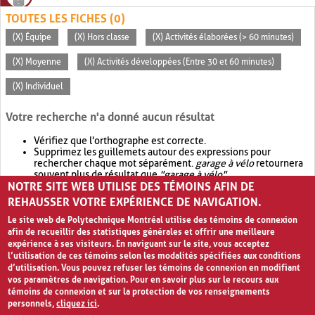
TOUTES LES FICHES (0)
(X) Équipe
(X) Hors classe
(X) Activités élaborées (> 60 minutes)
(X) Moyenne
(X) Activités développées (Entre 30 et 60 minutes)
(X) Individuel
Votre recherche n'a donné aucun résultat
Vérifiez que l'orthographe est correcte.
Supprimez les guillemets autour des expressions pour
rechercher chaque mot séparément.
garage à vélo
retournera
souvent plus de résultat que
"garage à vélo"
.
NOTRE SITE WEB UTILISE DES TÉMOINS AFIN DE
Envisagez d'élargir votre recherche avec
OR
.
garage OR vélo
retournera souvent plus de résultat que
garage à vélo
.
REHAUSSER VOTRE EXPÉRIENCE DE NAVIGATION.
Le site web de Polytechnique Montréal utilise des témoins de connexion
afin de recueillir des statistiques générales et offrir une meilleure
expérience à ses visiteurs. En naviguant sur le site, vous acceptez
l’utilisation de ces témoins selon les modalités spécifiées aux conditions
d’utilisation. Vous pouvez refuser les témoins de connexion en modifiant
vos paramètres de navigation. Pour en savoir plus sur le recours aux
témoins de connexion et sur la protection de vos renseignements
personnels,
cliquez ici
.
Avis de confidentialité et conditions d’utilisation