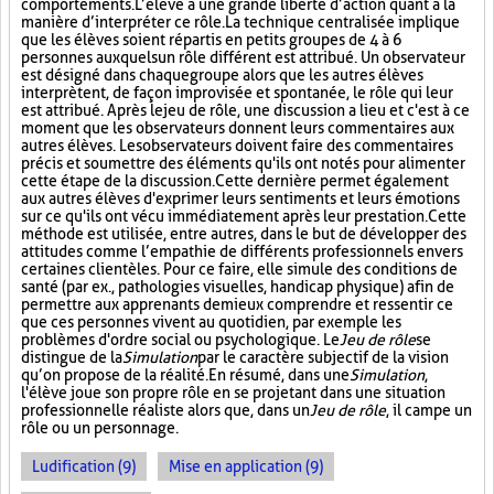
comportements. L’élève a une grande liberté d’action quant à la
manière d’interpréter ce rôle. La technique centralisée implique
que les élèves soient répartis en petits groupes de 4 à 6
personnes auxquels un rôle différent est attribué. Un observateur
est désigné dans chaque groupe alors que les autres élèves
interprètent, de façon improvisée et spontanée, le rôle qui leur
est attribué. Après le jeu de rôle, une discussion a lieu et c'est à ce
moment que les observateurs donnent leurs commentaires aux
autres élèves. Les observateurs doivent faire des commentaires
précis et soumettre des éléments qu'ils ont notés pour alimenter
cette étape de la discussion. Cette dernière permet également
aux autres élèves d'exprimer leurs sentiments et leurs émotions
sur ce qu'ils ont vécu immédiatement après leur prestation. Cette
méthode est utilisée, entre autres, dans le but de développer des
attitudes comme l’empathie de différents professionnels envers
certaines clientèles. Pour ce faire, elle simule des conditions de
santé (par ex., pathologies visuelles, handicap physique) afin de
permettre aux apprenants de mieux comprendre et ressentir ce
que ces personnes vivent au quotidien, par exemple les
problèmes d'ordre social ou psychologique. Le
Jeu de rôle
se
distingue de la
Simulation
par le caractère subjectif de la vision
qu’on propose de la réalité. En résumé, dans une
Simulation
,
l'élève joue son propre rôle en se projetant dans une situation
professionnelle réaliste alors que, dans un
Jeu de rôle
, il campe un
rôle ou un personnage.
Ludification (9)
Mise en application (9)