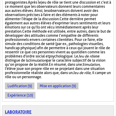
protagonistes. Après le jeu de rôle se tient une discussion et c'est à
ce moment que les observateurs donnent leurs commentaires
aux autres élèves. Ainsi, les observateurs doivent avoir des
observations précises à faire et des éléments à noter pour
alimenter l'étape de la discussion. Cette dernière permet
également aux autres élèves d'exprimer leurs sentiments et leurs
émotions sur ce qu'ils ont vécu immédiatement après leur
prestation. Cette méthode est utilisée, entre autres, dans le but de
développer des attitudes comme l’empathie de différents
professionnels envers certaines clientèles. Pour ce faire, elle
simule des conditions de santé (par ex., pathologies visuelles,
handicap physique) afin de permettre à ceux qui jouent le rôle de
ressentir ce que ces personnes vivent au quotidien comme les
problèmes d'ordre social et psychologique. Le
Jeu de rôle
se
distingue de la
Simulation
par le caractère subjectif de la vision
qu’on propose de la réalité. En résumé, dans une
Simulation
,
l'élève joue son propre rôle en se projetant dans une situation
professionnelle réaliste alors que, dans un
Jeu de rôle
, il campe un
rôle ou un personnage.
Ludification (9)
Mise en application (9)
Expérience (10)
LABORATOIRE