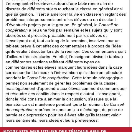
l’enseignant et les élèves autour d’une table
ronde afin de
discuter de différents sujets touchant la classe en général ainsi
que sa gestion. Il sert à améliorer la vie en classe en réglant des
problèmes interpersonnels entre les élèves ou en discutant
d’éventuels projets pour le groupe. En général, le C
onseil de
coopération
a lieu une fois par semaine et les sujets qui y sont
abordés sont
précisés préalablement par les élèves et
l’enseignant qui, tout au long de la semaine, inscrivent sur un
tableau prévu à cet effet des commentaires à propos de l’idée
qu’ils veulent discuter lors de la réunion. Ces commentaires sont
d’ailleurs très structurés. En effet, l’enseignant divise le tableau
en différentes sections reflétant différents types de
commentaires et les élèves marquent leurs idées dans la case
correspondant le mieux à l’intervention qu’ils désirent effectuer
pendant le
Conseil de coopération
. Cette formule pédagogique
permet non seulement de gérer les problèmes de la classe,
mais également d’apprendre aux élèves comment communiquer
et résoudre des conflits dans le respect d’autrui. L’enseignant,
dont le rôle consiste à animer la discussion, s’assure que la
bienséance est maintenue pendant toute la réunion. Le
Conseil
de coopération
représente donc un lieu d’échange, de prise de
parole et d’expression pour les élèves afin qu’ils fassent valoir
leurs sentiments, leurs idées et leurs préférences.
Opinion (8)
Partage (13)
Rétroaction (4)
NOTRE SITE WEB UTILISE DES TÉMOINS AFIN DE