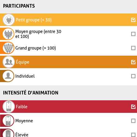
PARTICIPANTS
Petit groupe (< 30)
Moyen groupe (entre 30
et 100)
Grand groupe (> 100)
Équipe
Individuel
INTENSITÉ D'ANIMATION
Faible
Moyenne
Élevée