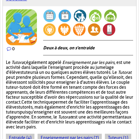
Deux à deux, on s'entraide
0
Le
Tutorat
, également appelé
Enseignement par les pairs
, est une
activité dans laquelle l'enseignant procède au jumelage
d'élèves tuteurs à un ou quelques autres élèves tutorés. Le
Tutorat
peut prendre plusieurs formes. Cependant, quelle qu'elle soit, des
élèves sont sollicités pour enseigner à d'autres élèves. Le couple
tuteur-tutoré doit être formé en tenant compte des forces des
apprenants, de leurs différentes compétences et de tout autre
facteur susceptible d'avoir des répercussions sur la qualité de leur
contact. Cette technique permet de faciliter l'apprentissage des
élèves tutorés, mais également d'enrichir les apprentissages des
tuteurs puisqu'enseigner est souvent une des meilleures façons
d'apprendre. En somme, le
Tutorat
est une activité permettant aux
élèves de faciliter et d'enrichir leurs apprentissages via le contact
avec leurs pairs.
Entraide (4)
Enseignement par les pairs (7)
Tuteurs (1)