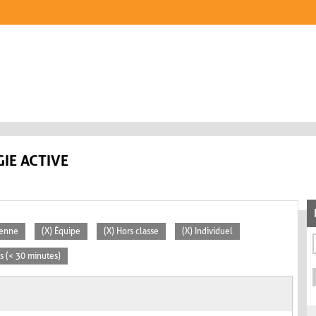
IE ACTIVE
yenne
(X) Équipe
(X) Hors classe
(X) Individuel
es (< 30 minutes)