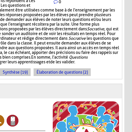
'ils répondent à ces
0
. Les questions et
alement être utilisées comme base à de l'enseignement par les
 des réponses proposées par les élèves peut prendre plusieurs
t de demander aux élèves de noter leurs questions et/ou leurs
 que l'enseignant récoltera par la suite. Une forme plus
stions proposées par les élèves directement dans
Socrative
, qui est
onder un auditoire et de voir les résultats en temps réel. Pour
l'ordinateur et rédige directement dans
Socrative
les questions que
 rôle dans la classe. Il peut ensuite demander aux élèves de se
dre aux questions proposées. Il aura ainsi un accès en temps réel
a, le cas échéant, apporter des précisions ou faire des rappels sur
s bien comprises. En somme, l'activité
Questions
rer leurs apprentissages et de les valider.
Synthèse (19)
Élaboration de questions (2)