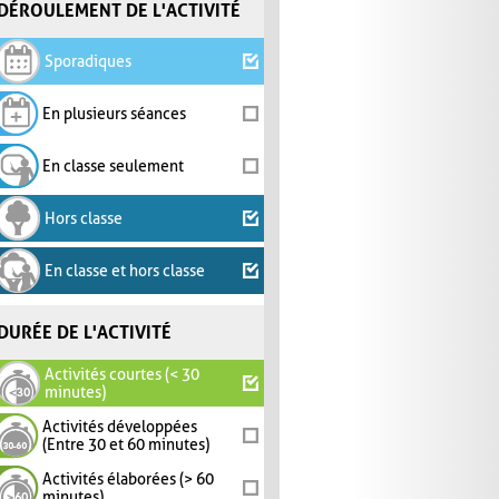
DÉROULEMENT DE L'ACTIVITÉ
Sporadiques
En plusieurs séances
En classe seulement
Hors classe
En classe et hors classe
DURÉE DE L'ACTIVITÉ
Activités courtes (< 30
minutes)
Activités développées
(Entre 30 et 60 minutes)
Activités élaborées (> 60
minutes)