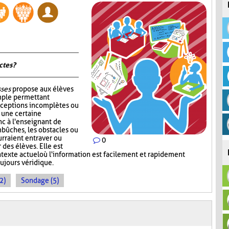
tes ?
sses
propose aux élèves
mple permettant
nceptions incomplètes ou
r une certaine
c à l'enseignant de
mbûches, les obstacles ou
rraient entraver ou
0
des élèves. Elle est
ntexte actuel où l'information est facilement et rapidement
oujours véridique.
2)
Sondage (5)