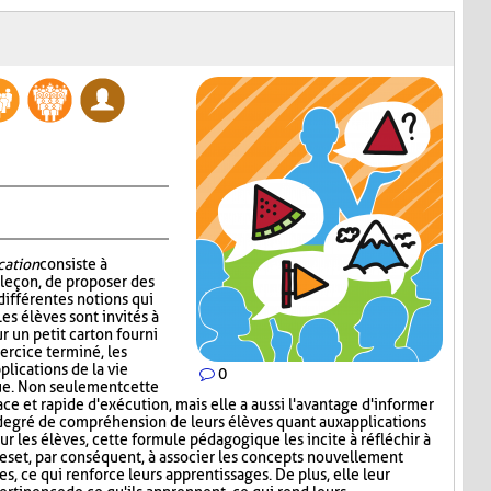
cation
consiste à
 leçon, de proposer des
 différentes notions qui
es élèves sont invités à
r un petit carton fourni
xercice terminé, les
lications de la vie
0
ue. Non seulement cette
ace et rapide d'exécution, mais elle a aussi l'avantage d'informer
degré de compréhension de leurs élèves quant aux applications
our les élèves, cette formule pédagogique les incite à réfléchir à
es et, par conséquent, à associer les concepts nouvellement
s, ce qui renforce leurs apprentissages. De plus, elle leur