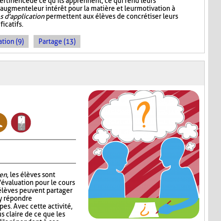
ertinence de ce qu'ils apprennent, ce qui rend leurs
 augmente leur intérêt pour la matière et leur motivation à
 d'application
permettent aux élèves de concrétiser leurs
icatifs.
tion (9)
Partage (13)
en
, les élèves sont
'évaluation pour le cours
 élèves peuvent partager
 y répondre
es. Avec cette activité,
s claire de ce que les