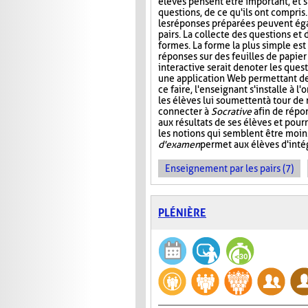
élèves pensent être important, et s
questions, de ce qu'ils ont compris
les réponses préparées peuvent ég
pairs. La collecte des questions et
formes. La forme la plus simple es
réponses sur des feuilles de papier
interactive serait de noter les que
une application Web permettant de s
ce faire, l'enseignant s'installe à 
les élèves lui soumettent à tour de
connecter à
Socrative
afin de répon
aux résultats de ses élèves et pourr
les notions qui semblent être moin
d'examen
permet aux élèves d'intég
Enseignement par les pairs (7)
PLÉNIÈRE