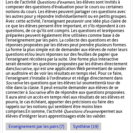
Lors de l'activité
Questions d'examen
, les élèves sont invités à
composer des questions d'évaluation pour le cours ou certaines
notions du cours. Les élèves peuvent partager ces questions avec
les autres pour y répondre individuellement ou en petits groupes.
Avec cette activité, l'enseignant peut avoir une idée plus claire de
ce que les élèves pensent être important, et s'ils répondent à ces
questions, de ce qu'ils ont compris. Les questions et les réponses
préparées peuvent également être utilisées comme base à de
l'enseignement par les pairs. La collecte des questions et des
réponses proposées par les élèves peut prendre plusieurs formes.
La forme la plus simple est de demander aux élèves de noter leurs
questions et/ou leurs réponses sur des feuilles de papier que
l'enseignant récoltera par la suite. Une forme plus interactive
serait de noter les questions proposées par les élèves directement
dans
Socrative
, qui est une application Web permettant de sonder
un auditoire et de voir les résultats en temps réel. Pour ce faire,
l'enseignant s'installe à l'ordinateur et rédige directement dans
Socrative
les questions que les élèves lui soumettent à tour de
rôle dans la classe. Il peut ensuite demander aux élèves de se
connecter à
Socrative
afin de répondre aux questions proposées.
Il aura ainsi un accès en temps réel aux résultats de ses élèves et
pourra, le cas échéant, apporter des précisions ou faire des
rappels sur les notions qui semblent être moins bien
comprises. En somme, l'activité
Questions d'examen
permet aux
élèves d'intégrer leurs apprentissages et de les valider.
Enseignement par les pairs (7)
Synthèse (19)