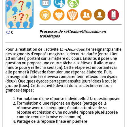
Processus de réflexion/discussion en
0
trois étapes
Pour la réalisation de l'activité
Un-Deux-Tous
, l'enseignant planifie
des segments d'exposés magistraux de courte durée (entre 10 et
20 minutes) portant sur la matière du cours. Ensuite, il pose une
question ou propose une courte tâche aux élèves. Il alloue une
minute pour y réfléchir seul (un). Cette étape est importante car
elle permet à l'élève de formuler une réponse élaborée. Puis,
l'enseignant invite les élèves à comparer leur réflexion en dyade
(deux). Quelques dyades partagent ensuite leurs idées à tout le
groupe (tous). Cette activité devrait donc se décliner en trois
grandes étapes :
Formulation d'une réponse individuelle à la question posée
Formulation d’une réponse en dyade (partage de la
réponse avec un coéquipier, écoute attentive de sa
réponse et création d'une nouvelle réponse plus élaborée
compte tenu de la mise en commun)
Partage de la réponse finale en plénière