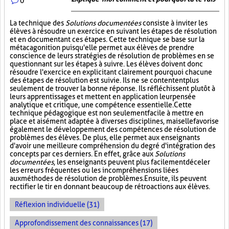
0
La technique des
Solutions documentées
consiste à inviter les
élèves à résoudre un exercice en suivant les étapes de résolution
et en documentant ces étapes. Cette technique se base sur la
métacagonition puisqu'elle permet aux élèves de prendre
conscience de leurs stratégies de résolution de problèmes en se
questionnant sur les étapes à suivre. Les élèves doivent donc
résoudre l'exercice en explicitant clairement pourquoi chacune
des étapes de résolution est suivie. Ils ne se contentent plus
seulement de trouver la bonne réponse. Ils réfléchissent plutôt à
leurs apprentissages et mettent en application leur pensée
analytique et critique, une compétence essentielle. Cette
technique pédagogique est non seulement facile à mettre en
place et aisément adaptée à diverses disciplines, mais elle favorise
également le développement des compétences de résolution de
problèmes des élèves. De plus, elle permet aux enseignants
d'avoir une meilleure compréhension du degré d'intégration des
concepts par ces derniers. En effet, grâce aux
Solutions
documentées
, les enseignants peuvent plus facilement déceler
les erreurs fréquentes ou les incompréhensions liées
aux méthodes de résolution de problèmes. Ensuite, ils peuvent
rectifier le tir en donnant beaucoup de rétroactions aux élèves.
Réflexion individuelle (31)
Approfondissement des connaissances (17)