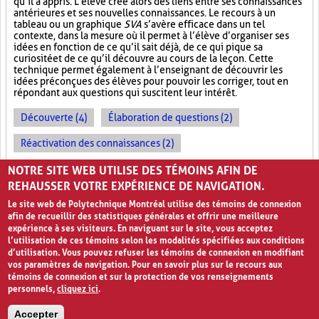
qu’il a appris. L’élève crée alors des liens entre ses connaissances
antérieures et ses nouvelles connaissances. Le recours à un
tableau ou un graphique
SVA
s’avère efficace dans un tel
contexte, dans la mesure où il permet à l’élève d’organiser ses
idées en fonction de ce qu’il sait déjà, de ce qui pique sa
curiosité et de ce qu’il découvre au cours de la leçon. Cette
technique permet également à l’enseignant de découvrir les
idées préconçues des élèves pour pouvoir les corriger, tout en
répondant aux questions qui suscitent leur intérêt.
Découverte (4)
Élaboration de questions (2)
Réactivation des connaissances (2)
Évolution des apprentissages (2)
NOTRE SITE WEB UTILISE DES TÉMOINS AFIN DE
REHAUSSER VOTRE EXPÉRIENCE DE NAVIGATION.
Le site web de Polytechnique Montréal utilise des témoins de connexion
afin de recueillir des statistiques générales et offrir une meilleure
expérience à ses visiteurs. En naviguant sur le site, vous acceptez
l’utilisation de ces témoins selon les modalités spécifiées aux conditions
d’utilisation. Vous pouvez refuser les témoins de connexion en modifiant
vos paramètres de navigation. Pour en savoir plus sur le recours aux
témoins de connexion et sur la protection de vos renseignements
personnels,
cliquez ici
.
Avis de confidentialité et conditions d’utilisation
Accepter