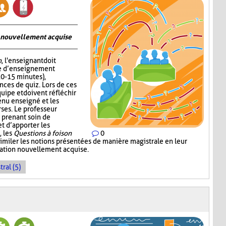
on nouvellement acquise
n
, l'enseignant doit
me d’enseignement
10-15 minutes),
nces de quiz. Lors de ces
quipe et doivent réfléchir
enu enseigné et les
ses. Le professeur
 prenant soin de
 d’apporter les
, les
Questions à foison
0
imiler les notions présentées de manière magistrale en leur
rmation nouvellement acquise.
ral (5)