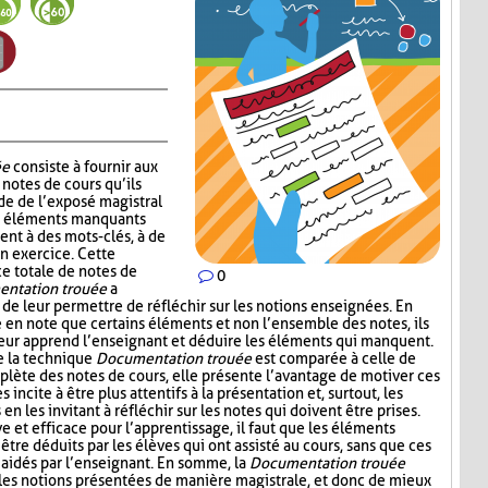
ée
consiste à fournir aux
notes de cours qu’ils
de de l’exposé magistral
es éléments manquants
ent à des mots-clés, à de
un exercice. Cette
ce totale de notes de
0
ntation trouée
a
 de leur permettre de réfléchir sur les notions enseignées. En
e en note que certains éléments et non l’ensemble des notes, ils
leur apprend l’enseignant et déduire les éléments qui manquent.
e la technique
Documentation trouée
est comparée à celle de
plète des notes de cours, elle présente l’avantage de motiver ces
s incite à être plus attentifs à la présentation et, surtout, les
n les invitant à réfléchir sur les notes qui doivent être prises.
ive et efficace pour l’apprentissage, il faut que les éléments
être déduits par les élèves qui ont assisté au cours, sans que ces
aidés par l’enseignant. En somme, la
Documentation trouée
 les notions présentées de manière magistrale, et donc de mieux