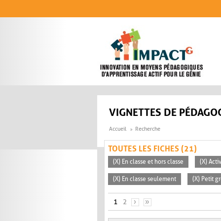
Aller au contenu principal
VIGNETTES DE PÉDAGOG
Accueil
Recherche
TOUTES LES FICHES (21)
(X) En classe et hors classe
(X) Act
(X) En classe seulement
(X) Petit g
PAGES
1
2
›
»