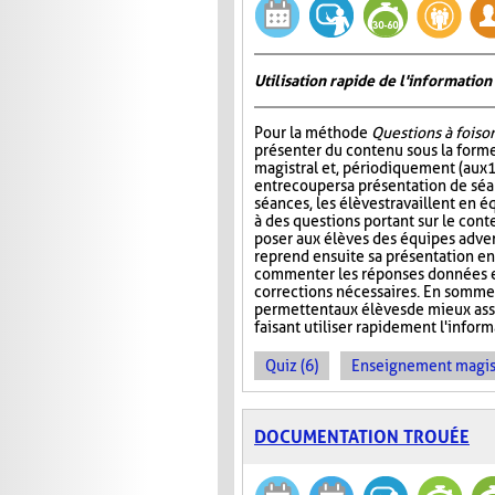
Utilisation rapide de l'informati
Pour la méthode
Questions à foiso
présenter du contenu sous la for
magistral et, périodiquement (aux 
entrecouper sa présentation de séa
séances, les élèves travaillent en é
à des questions portant sur le cont
poser aux élèves des équipes adver
reprend ensuite sa présentation en
commenter les réponses données et
corrections nécessaires. En somme
permettent aux élèves de mieux ass
faisant utiliser rapidement l'info
Quiz (6)
Enseignement magist
DOCUMENTATION TROUÉE