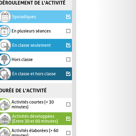
DÉROULEMENT DE L'ACTIVITÉ
Sporadiques
En plusieurs séances
En classe seulement
Hors classe
En classe et hors classe
DURÉE DE L'ACTIVITÉ
Activités courtes (< 30
minutes)
Activités développées
(Entre 30 et 60 minutes)
Activités élaborées (> 60
minutes)