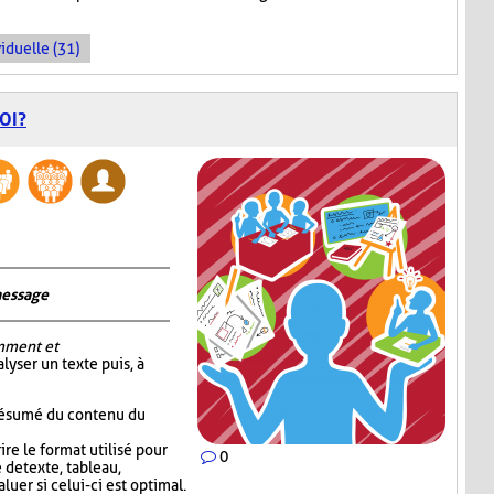
iduelle (31)
OI?
message
mment et
alyser un texte puis, à
 résumé du contenu du
re le format utilisé pour
0
 de texte, tableau,
luer si celui-ci est optimal.