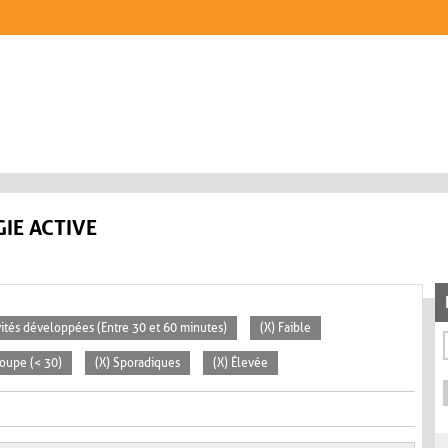
IE ACTIVE
ivités développées (Entre 30 et 60 minutes)
(X) Faible
roupe (< 30)
(X) Sporadiques
(X) Élevée