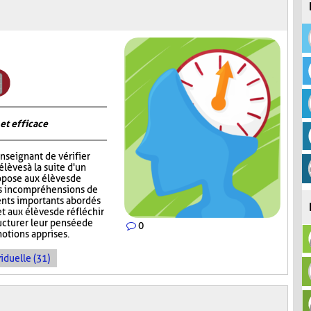
 et efficace
nseignant de vérifier
èves à la suite d'un
opose aux élèves de
rs incompréhensions de
ents importants abordés
t aux élèves de réfléchir
ructurer leur pensée de
0
notions apprises.
iduelle (31)