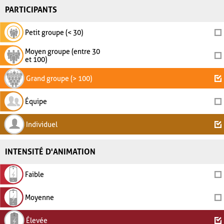
PARTICIPANTS
Petit groupe (< 30)
Moyen groupe (entre 30
et 100)
Grand groupe (> 100)
Équipe
Individuel
INTENSITÉ D'ANIMATION
Faible
Moyenne
Élevée