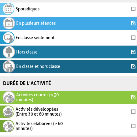
Sporadiques
En plusieurs séances
En classe seulement
Hors classe
En classe et hors classe
DURÉE DE L'ACTIVITÉ
Activités courtes (< 30
minutes)
Activités développées
(Entre 30 et 60 minutes)
Activités élaborées (> 60
minutes)