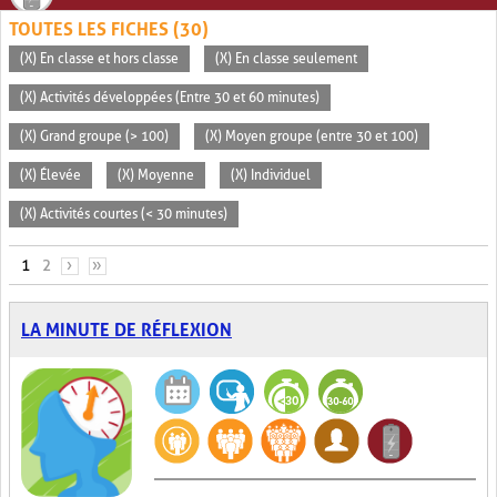
TOUTES LES FICHES (30)
(X) En classe et hors classe
(X) En classe seulement
(X) Activités développées (Entre 30 et 60 minutes)
(X) Grand groupe (> 100)
(X) Moyen groupe (entre 30 et 100)
(X) Élevée
(X) Moyenne
(X) Individuel
(X) Activités courtes (< 30 minutes)
PAGES
1
2
›
»
LA MINUTE DE RÉFLEXION