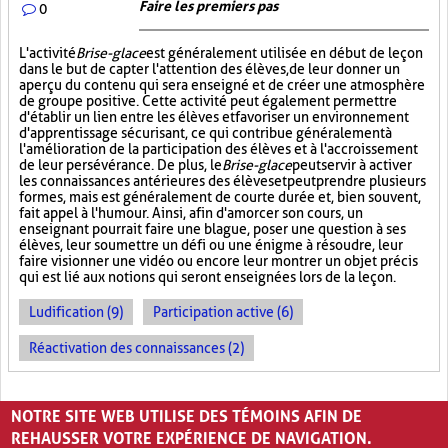
Faire les premiers pas
0
L'activité
Brise-glace
est généralement utilisée en début de leçon
dans le but de capter l'attention des élèves, de leur donner un
aperçu du contenu qui sera enseigné et de créer une atmosphère
de groupe positive. Cette activité peut également permettre
d'établir un lien entre les élèves et favoriser un environnement
d'apprentissage sécurisant, ce qui contribue généralement à
l'amélioration de la participation des élèves et à l'accroissement
de leur persévérance. De plus, le
Brise-glace
peut servir à activer
les connaissances antérieures des élèves et peut prendre plusieurs
formes, mais est généralement de courte durée et, bien souvent,
fait appel à l'humour. Ainsi, afin d'amorcer son cours, un
enseignant pourrait faire une blague, poser une question à ses
élèves, leur soumettre un défi ou une énigme à résoudre, leur
faire visionner une vidéo ou encore leur montrer un objet précis
qui est lié aux notions qui seront enseignées lors de la leçon.
Ludification (9)
Participation active (6)
Réactivation des connaissances (2)
PAGES
NOTRE SITE WEB UTILISE DES TÉMOINS AFIN DE
1
2
›
»
REHAUSSER VOTRE EXPÉRIENCE DE NAVIGATION.