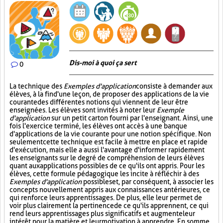
Dis-moi à quoi ça sert
0
La technique des
Exemples d'application
consiste à demander aux
élèves, à la fin d'une leçon, de proposer des applications de la vie
courante des différentes notions qui viennent de leur être
enseignées. Les élèves sont invités à noter leur
Exemple
d'application
sur un petit carton fourni par l'enseignant. Ainsi, une
fois l'exercice terminé, les élèves ont accès à une banque
d'applications de la vie courante pour une notion spécifique. Non
seulement cette technique est facile à mettre en place et rapide
d'exécution, mais elle a aussi l'avantage d'informer rapidement
les enseignants sur le degré de compréhension de leurs élèves
quant aux applications possibles de ce qu'ils ont appris. Pour les
élèves, cette formule pédagogique les incite à réfléchir à des
Exemples d'application
possibles et, par conséquent, à associer les
concepts nouvellement appris aux connaissances antérieures, ce
qui renforce leurs apprentissages. De plus, elle leur permet de
voir plus clairement la pertinence de ce qu'ils apprennent, ce qui
rend leurs apprentissages plus significatifs et augmente leur
intérêt pour la matière et leur motivation à apprendre. En somme,