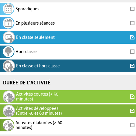
Sporadiques
En plusieurs séances
En classe seulement
Hors classe
En classe et hors classe
DURÉE DE L'ACTIVITÉ
Activités courtes (< 30
minutes)
Activités développées
(Entre 30 et 60 minutes)
Activités élaborées (> 60
minutes)