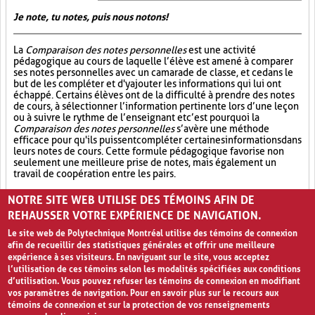
Je note, tu notes, puis nous notons!
La
Comparaison des notes personnelles
est une activité
pédagogique au cours de laquelle l’élève est amené à comparer
ses notes personnelles avec un camarade de classe, et ce dans le
but de les compléter et d'y ajouter les informations qui lui ont
échappé. Certains élèves ont de la difficulté à prendre des notes
de cours, à sélectionner l’information pertinente lors d’une leçon
ou à suivre le rythme de l’enseignant et c’est pourquoi la
Comparaison des notes personnelles
s’avère une méthode
efficace pour qu'ils puissent compléter certaines informations dans
leurs notes de cours. Cette formule pédagogique favorise non
seulement une meilleure prise de notes, mais également un
travail de coopération entre les pairs.
Partage (13)
Synthèse (19)
Analyse critique (12)
NOTRE SITE WEB UTILISE DES TÉMOINS AFIN DE
REHAUSSER VOTRE EXPÉRIENCE DE NAVIGATION.
Le site web de Polytechnique Montréal utilise des témoins de connexion
afin de recueillir des statistiques générales et offrir une meilleure
expérience à ses visiteurs. En naviguant sur le site, vous acceptez
l’utilisation de ces témoins selon les modalités spécifiées aux conditions
d’utilisation. Vous pouvez refuser les témoins de connexion en modifiant
vos paramètres de navigation. Pour en savoir plus sur le recours aux
témoins de connexion et sur la protection de vos renseignements