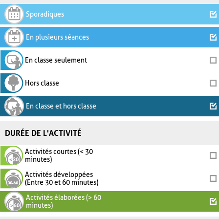
Sporadiques
En plusieurs séances
En classe seulement
Hors classe
En classe et hors classe
DURÉE DE L'ACTIVITÉ
Activités courtes (< 30
minutes)
Activités développées
(Entre 30 et 60 minutes)
Activités élaborées (> 60
minutes)