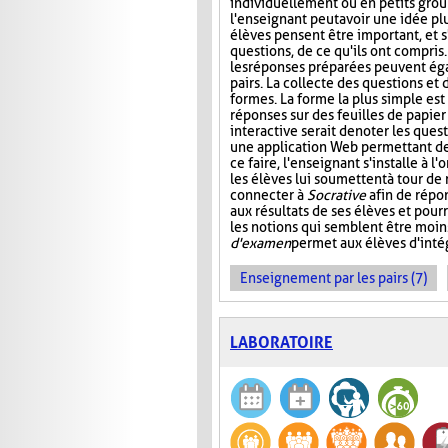
individuellement ou en petits group
l'enseignant peut avoir une idée plu
élèves pensent être important, et s
questions, de ce qu'ils ont compris
les réponses préparées peuvent ég
pairs. La collecte des questions et
formes. La forme la plus simple es
réponses sur des feuilles de papier
interactive serait de noter les que
une application Web permettant de s
ce faire, l'enseignant s'installe à 
les élèves lui soumettent à tour de
connecter à
Socrative
afin de répon
aux résultats de ses élèves et pourr
les notions qui semblent être moin
d'examen
permet aux élèves d'intég
Enseignement par les pairs (7)
LABORATOIRE