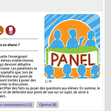
s en disent ?
quelle l'enseignant
 élèves et sélectionne,
qui devront débattre
 classe. Les panélistes se
ujet afin que, lors de
défendre leur point de
sont invités à poser des
0
nter la discussion.
ectifier des faits ou poser des questions aux élèves. En somme, le
 et de défendre leur point de vue sur un sujet, de sorte à
irs.
es connaissances (12)
Opinion (8)