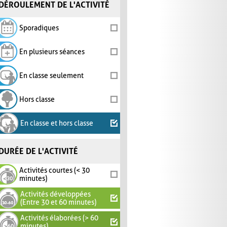
DÉROULEMENT DE L'ACTIVITÉ
Sporadiques
En plusieurs séances
En classe seulement
Hors classe
En classe et hors classe
DURÉE DE L'ACTIVITÉ
Activités courtes (< 30
minutes)
Activités développées
(Entre 30 et 60 minutes)
Activités élaborées (> 60
minutes)