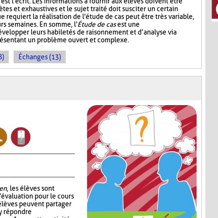
st l'écrit. Les informations à fournir aux élèves doivent être
ètes et exhaustives et le sujet traité doit susciter un certain
e requiert la réalisation de l'étude de cas peut être très variable,
urs semaines. En somme, l'
Étude de cas
est une
développer leurs habiletés de raisonnement et d’analyse via
présentant un problème ouvert et complexe.
8)
Échanges (13)
en
, les élèves sont
'évaluation pour le cours
 élèves peuvent partager
 y répondre