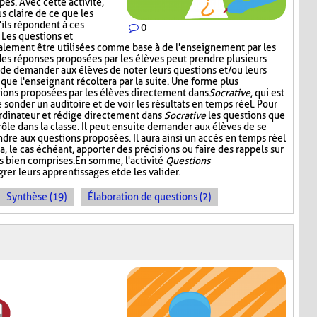
es. Avec cette activité,
s claire de ce que les
'ils répondent à ces
0
. Les questions et
alement être utilisées comme base à de l'enseignement par les
 des réponses proposées par les élèves peut prendre plusieurs
t de demander aux élèves de noter leurs questions et/ou leurs
 que l'enseignant récoltera par la suite. Une forme plus
stions proposées par les élèves directement dans
Socrative
, qui est
onder un auditoire et de voir les résultats en temps réel. Pour
l'ordinateur et rédige directement dans
Socrative
les questions que
 rôle dans la classe. Il peut ensuite demander aux élèves de se
dre aux questions proposées. Il aura ainsi un accès en temps réel
a, le cas échéant, apporter des précisions ou faire des rappels sur
s bien comprises. En somme, l'activité
Questions
rer leurs apprentissages et de les valider.
Synthèse (19)
Élaboration de questions (2)