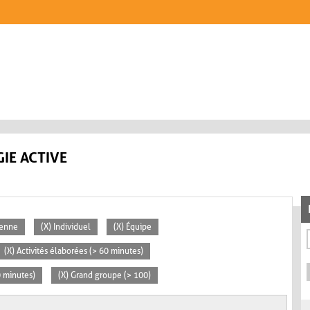
IE ACTIVE
yenne
(X) Individuel
(X) Équipe
(X) Activités élaborées (> 60 minutes)
0 minutes)
(X) Grand groupe (> 100)