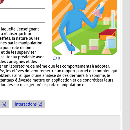
 laquelle l'enseignant
 réaliser qui leur
effets, la nature ou les
nes par la manipulation
a pour rôle de bien
 et de les superviser
scuter au préalable avec
0
 des consignes et des
iser en laboratoire, de même que les comportements à adopter.
ire
, les élèves doivent remettre un rapport partiel ou complet, qui
s obtenus ainsi que d'une analyse de ces derniers. En somme, le
tant aux élèves de mettre en application et de concrétiser leurs
rales sur un sujet précis par la manipulation et
 (4)
Interactions (2)