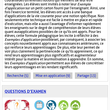
courante des différentes notions qui viennent de leur être
enseignées. Les élèves sont invités à noter leur
Exemple
d'application
sur un petit carton fourni par l'enseignant. Ainsi, une
fois l'exercice terminé, les élèves ont accès à une banque
d'applications de la vie courante pour une notion spécifique. Non
seulement cette technique est facile à mettre en place et rapide
d'exécution, mais elle a aussi l'avantage d'informer rapidement
les enseignants sur le degré de compréhension de leurs élèves
quant aux applications possibles de ce qu'ils ont appris. Pour les
élèves, cette formule pédagogique les incite à réfléchir à des
Exemples d'application
possibles et, par conséquent, à associer les
concepts nouvellement appris aux connaissances antérieures, ce
qui renforce leurs apprentissages. De plus, elle leur permet de
voir plus clairement la pertinence de ce qu'ils apprennent, ce qui
rend leurs apprentissages plus significatifs et augmente leur
intérêt pour la matière et leur motivation à apprendre. En somme,
les
Exemples d'application
permettent aux élèves de concrétiser
leurs apprentissages en les rendant significatifs.
Recherche (5)
Mise en application (9)
Partage (13)
QUESTIONS D’EXAMEN