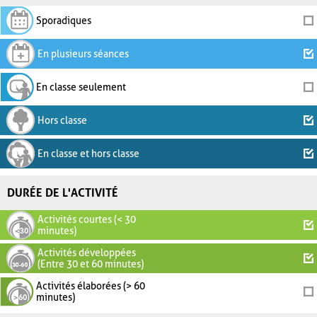
Sporadiques
En plusieurs séances
En classe seulement
Hors classe
En classe et hors classe
DURÉE DE L'ACTIVITÉ
Activités courtes (< 30
minutes)
Activités développées
(Entre 30 et 60 minutes)
Activités élaborées (> 60
minutes)