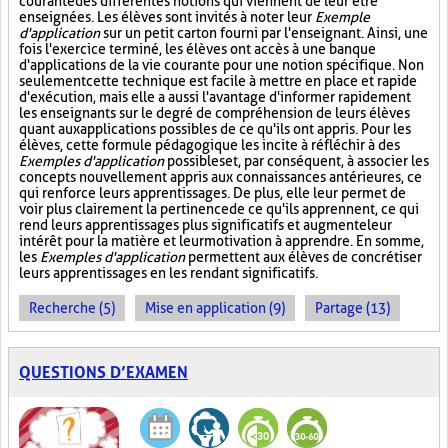
courante des différentes notions qui viennent de leur être
enseignées. Les élèves sont invités à noter leur
Exemple
d'application
sur un petit carton fourni par l'enseignant. Ainsi, une
fois l'exercice terminé, les élèves ont accès à une banque
d'applications de la vie courante pour une notion spécifique. Non
seulement cette technique est facile à mettre en place et rapide
d'exécution, mais elle a aussi l'avantage d'informer rapidement
les enseignants sur le degré de compréhension de leurs élèves
quant aux applications possibles de ce qu'ils ont appris. Pour les
élèves, cette formule pédagogique les incite à réfléchir à des
Exemples d'application
possibles et, par conséquent, à associer les
concepts nouvellement appris aux connaissances antérieures, ce
qui renforce leurs apprentissages. De plus, elle leur permet de
voir plus clairement la pertinence de ce qu'ils apprennent, ce qui
rend leurs apprentissages plus significatifs et augmente leur
intérêt pour la matière et leur motivation à apprendre. En somme,
les
Exemples d'application
permettent aux élèves de concrétiser
leurs apprentissages en les rendant significatifs.
Recherche (5)
Mise en application (9)
Partage (13)
QUESTIONS D’EXAMEN