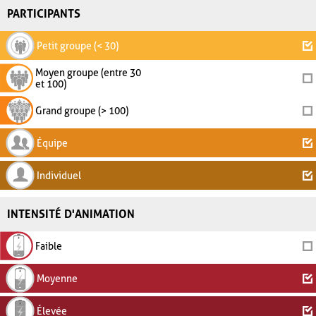
PARTICIPANTS
Petit groupe (< 30)
Moyen groupe (entre 30
et 100)
Grand groupe (> 100)
Équipe
Individuel
INTENSITÉ D'ANIMATION
Faible
Moyenne
Élevée