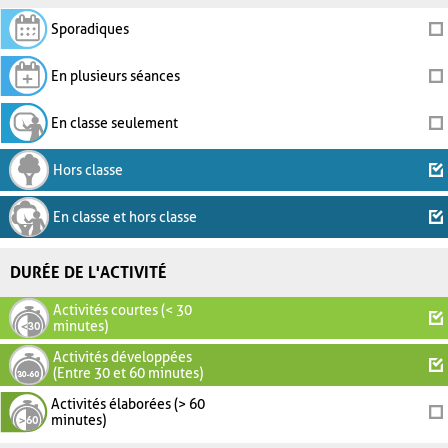
Sporadiques
En plusieurs séances
En classe seulement
Hors classe
En classe et hors classe
DURÉE DE L'ACTIVITÉ
Activités courtes (< 30
minutes)
Activités développées
(Entre 30 et 60 minutes)
Activités élaborées (> 60
minutes)